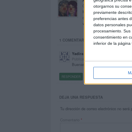
Orientación Andújar no es sol
otorgarnos su conse
Maribel, que además de ser p
previamente descrito
dentro del blog y en el cual,
preferencias antes d
voluntarios en sus meses de 
datos personales pue
procesamiento. Sus p
consentimiento en cu
1 COMENTARIO
inferior de la página
Yadira Salgado Santos
Publicado
3 enero, 2024 a las 12:37 AM
Buenas noches,no me deja descarga
M
RESPONDER
DEJA UNA RESPUESTA
Tu dirección de correo electrónico no será 
Comentario
*