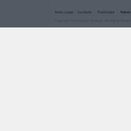
Aviso Legal
Contacto
Publicidad
Volver
Copyright Orientacion Andujar. All Rights Rese