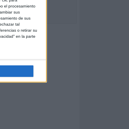
bo el procesamiento
cambiar sus
esamiento de sus
echazar tal
erencias o retirar su
vacidad" en la parte