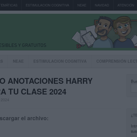
TEMÁTICAS
ESTIMULACION COGNITIVA
NEAE
NAVIDAD
ATENCIÓN
AS
NEAE
ESTIMULACION COGNITIVA
COMPRENSIÓN LEC
TO ANOTACIONES HARRY
Bus
A TU CLASE 2024
, 2024
¿T
scargar el archivo:
Int
sus