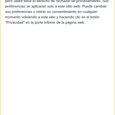
pero usted tiene el derecho de rechazar tal procesamiento. Sus
preferencias se aplicarán solo a este sitio web. Puede cambiar
Acerca de orientacionandujar
sus preferencias o retirar su consentimiento en cualquier
momento volviendo a este sitio y haciendo clic en el botón
Orientación Andújar no es solo un blog, es la apuesta
"Privacidad" en la parte inferior de la página web.
personal de dos profesores Ginés y Maribel, que
además de ser pareja, son los encargados de los
contenidos que encontramos dentro del blog y en el
cual, vuelcan la mayor parte del tiempo, que sus tareas
como docentes, y voluntarios en sus meses de verano
les permite.
DEJA UNA RESPUESTA
Tu dirección de correo electrónico no será
publicada.
Los campos obligatorios están marcados
con
*