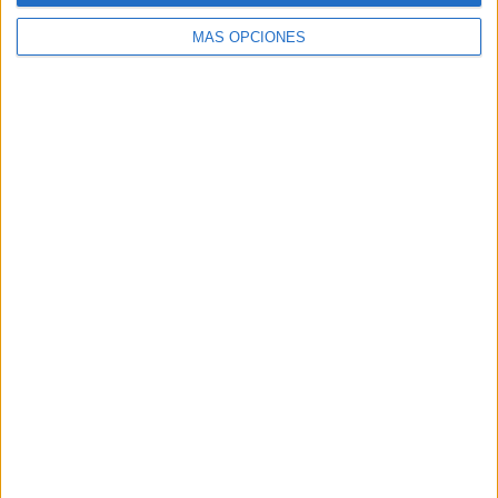
MÁS OPCIONES
Buscar
Buscar
¿TE GUSTA NUESTRO MATERIAL?
Introduce tu email para unirte a otros
80.861 suscriptores.
Dirección