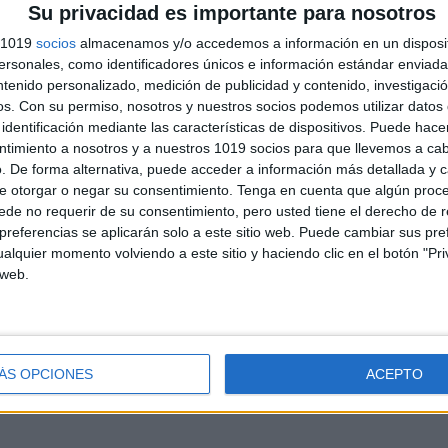
Su privacidad es importante para nosotros
s 1019
socios
almacenamos y/o accedemos a información en un disposit
sonales, como identificadores únicos e información estándar enviada 
ntenido personalizado, medición de publicidad y contenido, investigaci
os.
Con su permiso, nosotros y nuestros socios podemos utilizar datos 
identificación mediante las características de dispositivos. Puede hacer
ntimiento a nosotros y a nuestros 1019 socios para que llevemos a ca
. De forma alternativa, puede acceder a información más detallada y 
e otorgar o negar su consentimiento.
Tenga en cuenta que algún proc
de no requerir de su consentimiento, pero usted tiene el derecho de r
referencias se aplicarán solo a este sitio web. Puede cambiar sus pref
andujar
alquier momento volviendo a este sitio y haciendo clic en el botón "Pri
o un blog, es la apuesta personal de dos profesores Ginés y
 web.
areja, son los encargados de los contenidos que encontramos
 vuelcan la mayor parte del tiempo, que sus tareas como docentes, y
verano les permite.
ÁS OPCIONES
ACEPTO