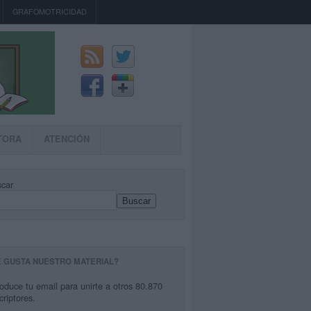
GRAFOMOTRICIDAD
TORA
ATENCIÓN
car
Buscar
E GUSTA NUESTRO MATERIAL?
roduce tu email para unirte a otros 80.870
criptores.