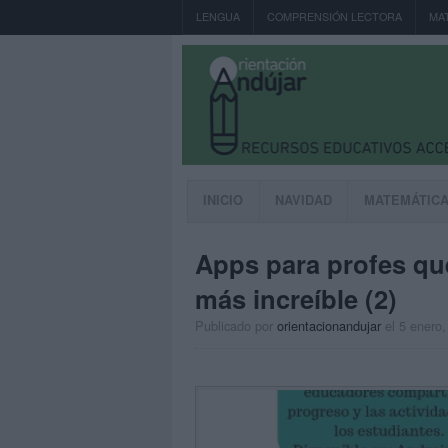
LENGUA
COMPRENSIÓN LECTORA
MA
INICIO
NAVIDAD
MATEMÁTIC
Apps para profes que
más increíble (2)
Publicado por
orientacionandujar
el 5 enero