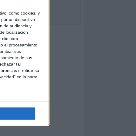
ivo, como cookies, y
por un dispositivo
ón de audiencia y
de localización
 clic para
bo el procesamiento
cambiar sus
esamiento de sus
echazar tal
erencias o retirar su
vacidad" en la parte