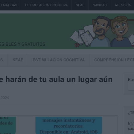
TEMÁTICAS
ESTIMULACION COGNITIVA
NEAE
NAVIDAD
ATENCIÓN
AS
NEAE
ESTIMULACION COGNITIVA
COMPRENSIÓN LEC
 harán de tu aula un lugar aún
Bus
, 2024
¿T
Int
sus