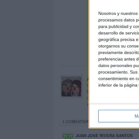
Nosotros y nuestro
procesamos datos per
para publicidad y co
desarrollo de servici
geográfica precisa e 
otorgarnos su conse
previamente descrito
preferencias antes d
datos personales pue
procesamiento. Sus p
Acerca de orientacion
consentimiento en cu
Orientación Andújar no es sol
inferior de la página
Maribel, que además de ser p
dentro del blog y en el cual,
voluntarios en sus meses de 
M
1 COMENTARIO
JUAN JOSE RIVERA SANTOS