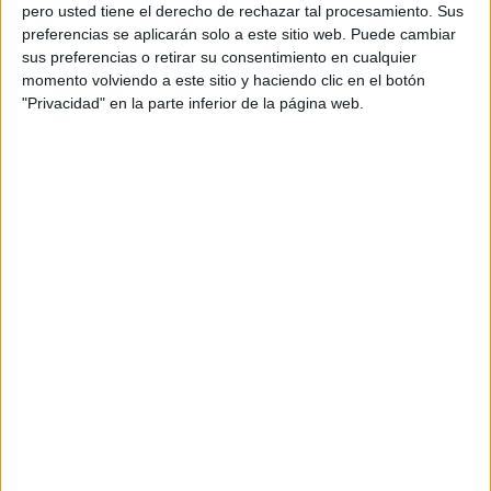
pero usted tiene el derecho de rechazar tal procesamiento. Sus
preferencias se aplicarán solo a este sitio web. Puede cambiar
sus preferencias o retirar su consentimiento en cualquier
momento volviendo a este sitio y haciendo clic en el botón
Acerca de orientacionandujar
"Privacidad" en la parte inferior de la página web.
Orientación Andújar no es solo un blog, es la apuesta
personal de dos profesores Ginés y Maribel, que
además de ser pareja, son los encargados de los
contenidos que encontramos dentro del blog y en el
cual, vuelcan la mayor parte del tiempo, que sus tareas
como docentes, y voluntarios en sus meses de verano
les permite.
DEJA UNA RESPUESTA
Tu dirección de correo electrónico no será
publicada.
Los campos obligatorios están marcados
con
*