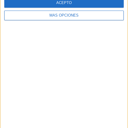
ACEPTO
MÁS OPCIONES
Buscar
Buscar
¿TE GUSTA NUESTRO MATERIAL?
Introduce tu email para unirte a otros
80.870 suscriptores.