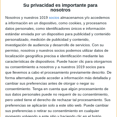
Su privacidad es importante para
Colorear por la paz es una manera hermosa de unir
nosotros
la diversión con un mensaje profundo. Invitamos a
Nosotros y nuestros 1019
socios
almacenamos y/o accedemos
educadores y familias a participar en esta actividad,
a información en un dispositivo, como cookies, y procesamos
datos personales, como identificadores únicos e información
promoviendo la reflexión y la conversación sobre
estándar enviada por un dispositivo para publicidad y contenido
cómo podemos contribuir a un mundo más pacífico y
personalizado, medición de publicidad y contenido,
armonioso.
investigación de audiencia y desarrollo de servicios.
Con su
permiso, nosotros y nuestros socios podemos utilizar datos de
localización geográfica precisa e identificación mediante las
Blogs Educativos Recomendados
:
características de dispositivos. Puede hacer clic para otorgarnos
su consentimiento a nosotros y a nuestros 1019 socios para
Para más actividades y recursos inspiradores, visita
que llevemos a cabo el procesamiento previamente descrito. De
Actividades de Infantil y Primaria
y
Imágenes
forma alternativa, puede acceder a información más detallada y
cambiar sus preferencias antes de otorgar o negar su
Educativas
.
consentimiento.
Tenga en cuenta que algún procesamiento de
sus datos personales puede no requerir de su consentimiento,
ÚNETE A NUESTRO GRUPO EXCLUSIVO DE
pero usted tiene el derecho de rechazar tal procesamiento. Sus
WHATSAPP
preferencias se aplicarán solo a este sitio web. Puede cambiar
sus preferencias o retirar su consentimiento en cualquier
momento volviendo a este sitio y haciendo clic en el botón