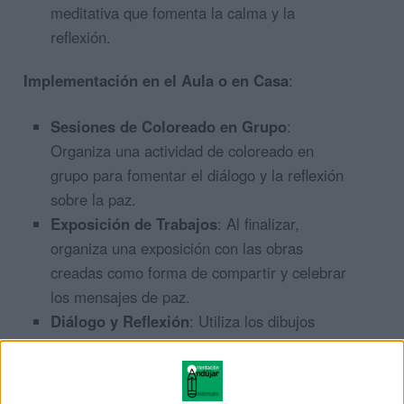
meditativa que fomenta la calma y la
reflexión.
Implementación en el Aula o en Casa
:
Sesiones de Coloreado en Grupo
:
Organiza una actividad de coloreado en
grupo para fomentar el diálogo y la reflexión
sobre la paz.
Exposición de Trabajos
: Al finalizar,
organiza una exposición con las obras
creadas como forma de compartir y celebrar
los mensajes de paz.
Diálogo y Reflexión
: Utiliza los dibujos
coloreados como punto de partida para
conversaciones sobre la paz, la tolerancia y
el respeto mutuo.