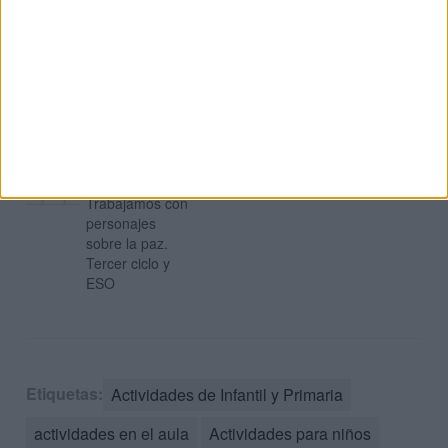
POR LA PAZ 28
ENERO 2024
MANDALAS
POR LA PAZ
LISTOS PARA
COLOREAR
VOL.1
¿Quién es?
Trabajamos con
personajes
sobre la paz.
Tercer ciclo y
ESO
Etiquetas:
Actividades de Infantil y Primaria
actividades en el aula
Actividades para niños