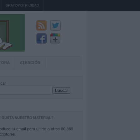
GRAFOMOTRICIDAD
TORA
ATENCIÓN
car
Buscar
E GUSTA NUESTRO MATERIAL?
roduce tu email para unirte a otros 80.869
criptores.