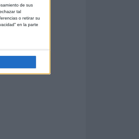
esamiento de sus
echazar tal
erencias o retirar su
vacidad" en la parte