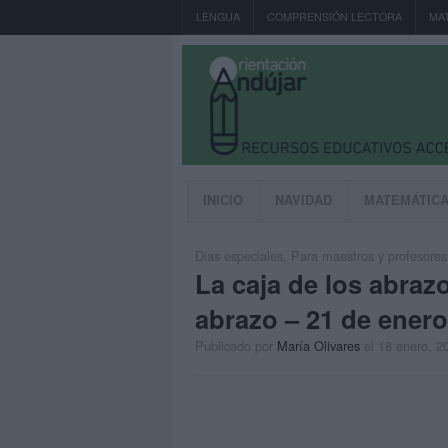
LENGUA
COMPRENSIÓN LECTORA
MA
INICIO
NAVIDAD
MATEMÁTIC
Dias especiales
,
Para maestros y profesores
La caja de los abrazo
abrazo – 21 de enero
Publicado por
María Olivares
el 18 enero, 2