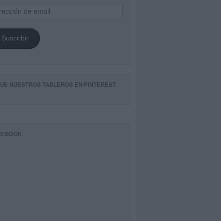
ección
il
Suscribir
GUE NUESTROS TABLEROS EN PINTEREST
CEBOOK