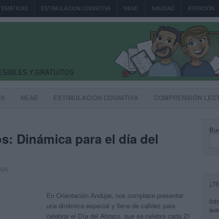
TEMÁTICAS
ESTIMULACION COGNITIVA
NEAE
NAVIDAD
ATENCIÓN
AS
NEAE
ESTIMULACION COGNITIVA
COMPRENSIÓN LEC
Bus
s: Dinámica para el día del
024
¿T
En Orientación Andújar, nos complace presentar
Int
una dinámica especial y llena de calidez para
sus
celebrar el Día del Abrazo, que se celebra cada 21