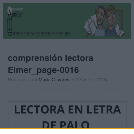
comprensión lectora
Elmer_page-0016
Publicado por
María Olivares
el 22 enero, 2024