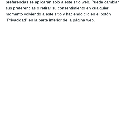
preferencias se aplicarán solo a este sitio web. Puede cambiar
sus preferencias o retirar su consentimiento en cualquier
momento volviendo a este sitio y haciendo clic en el botón
"Privacidad" en la parte inferior de la página web.
Acerca de María Olivares
El autor no ha proporcionado ninguna información.
DEJA UNA RESPUESTA
Tu dirección de correo electrónico no será
publicada.
Los campos obligatorios están marcados
con
*
Comentario
*