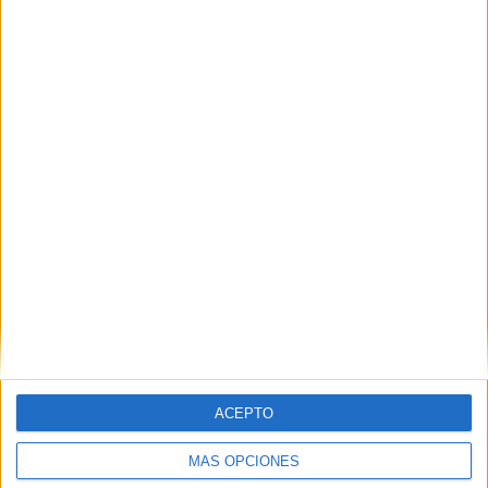
Nombre
*
Correo electrónico
*
Web
ACEPTO
MÁS OPCIONES