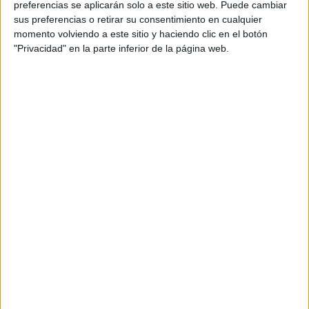
preferencias se aplicarán solo a este sitio web. Puede cambiar
sus preferencias o retirar su consentimiento en cualquier
momento volviendo a este sitio y haciendo clic en el botón
"Privacidad" en la parte inferior de la página web.
Acerca de María Olivares
El autor no ha proporcionado ninguna información.
DEJA UNA RESPUESTA
Tu dirección de correo electrónico no será
publicada.
Los campos obligatorios están marcados
con
*
Comentario
*