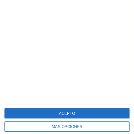
Nombre
*
Correo electrónico
*
Web
ACEPTO
MÁS OPCIONES