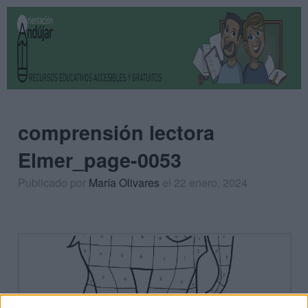
comprensión lectora
Elmer_page-0053
Publicado por
María Olivares
el 22 enero, 2024