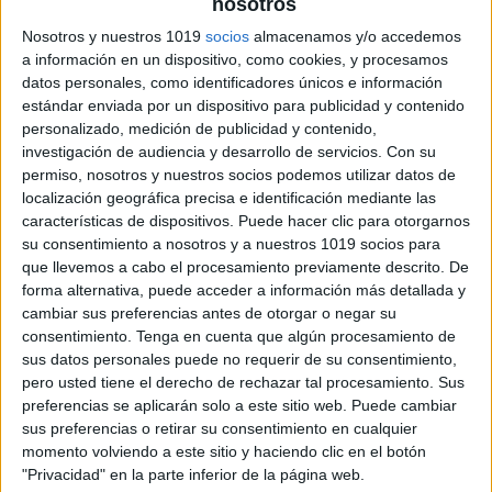
nosotros
Desarrollo de Habilidades de
Nosotros y nuestros 1019
socios
almacenamos y/o accedemos
Comunicación:
a información en un dispositivo, como cookies, y procesamos
datos personales, como identificadores únicos e información
Los estudiantes practican la
estándar enviada por un dispositivo para publicidad y contenido
personalizado, medición de publicidad y contenido,
expresión oral, la descripción y la
investigación de audiencia y desarrollo de servicios.
Con su
comunicación efectiva mientras
permiso, nosotros y nuestros socios podemos utilizar datos de
juegan al Tabú.
localización geográfica precisa e identificación mediante las
características de dispositivos. Puede hacer clic para otorgarnos
su consentimiento a nosotros y a nuestros 1019 socios para
Colaboración y Trabajo en Equipo:
que llevemos a cabo el procesamiento previamente descrito. De
forma alternativa, puede acceder a información más detallada y
La dinámica de equipos promueve la
cambiar sus preferencias antes de otorgar o negar su
colaboración y el trabajo conjunto
consentimiento.
Tenga en cuenta que algún procesamiento de
sus datos personales puede no requerir de su consentimiento,
para lograr un objetivo común.
pero usted tiene el derecho de rechazar tal procesamiento. Sus
preferencias se aplicarán solo a este sitio web. Puede cambiar
Ambiente Lúdico:
sus preferencias o retirar su consentimiento en cualquier
momento volviendo a este sitio y haciendo clic en el botón
La naturaleza lúdica del juego crea
"Privacidad" en la parte inferior de la página web.