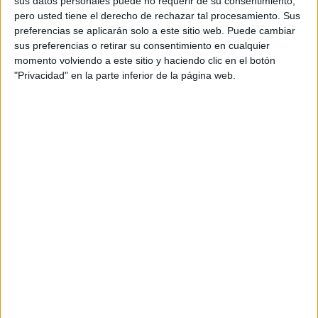
sus datos personales puede no requerir de su consentimiento,
pero usted tiene el derecho de rechazar tal procesamiento. Sus
preferencias se aplicarán solo a este sitio web. Puede cambiar
sus preferencias o retirar su consentimiento en cualquier
momento volviendo a este sitio y haciendo clic en el botón
"Privacidad" en la parte inferior de la página web.
Acerca de orientacionandujar
Orientación Andújar no es solo un blog, es la apuesta
personal de dos profesores Ginés y Maribel, que
además de ser pareja, son los encargados de los
contenidos que encontramos dentro del blog y en el
cual, vuelcan la mayor parte del tiempo, que sus tareas
como docentes, y voluntarios en sus meses de verano
les permite.
DEJA UNA RESPUESTA