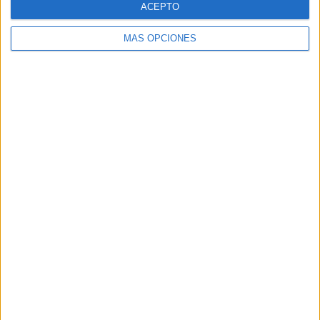
ACEPTO
MÁS OPCIONES
Buscar
Buscar
¿TE GUSTA NUESTRO MATERIAL?
Introduce tu email para unirte a otros
80.869 suscriptores.