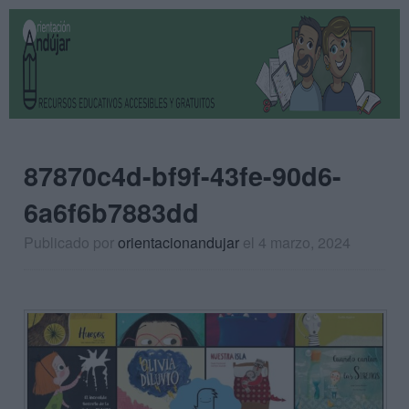
87870c4d-bf9f-43fe-90d6-
6a6f6b7883dd
Publicado por
orientacionandujar
el 4 marzo, 2024