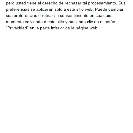
pero usted tiene el derecho de rechazar tal procesamiento. Sus
preferencias se aplicarán solo a este sitio web. Puede cambiar
sus preferencias o retirar su consentimiento en cualquier
momento volviendo a este sitio y haciendo clic en el botón
Acerca de orientacionandujar
"Privacidad" en la parte inferior de la página web.
Orientación Andújar no es solo un blog, es la apuesta
personal de dos profesores Ginés y Maribel, que
además de ser pareja, son los encargados de los
contenidos que encontramos dentro del blog y en el
cual, vuelcan la mayor parte del tiempo, que sus tareas
como docentes, y voluntarios en sus meses de verano
les permite.
DEJA UNA RESPUESTA
Tu dirección de correo electrónico no será
publicada.
Los campos obligatorios están marcados
con
*