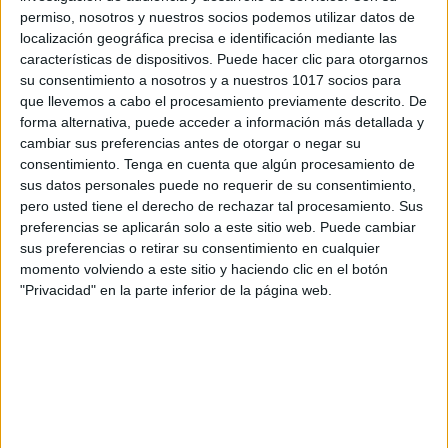
el calendario. Es una oportunidad invaluable para
permiso, nosotros y nuestros socios podemos utilizar datos de
reflexionar, educar y promover la igualdad de género
localización geográfica precisa e identificación mediante las
características de dispositivos. Puede hacer clic para otorgarnos
en todos los ámbitos de la sociedad. Trabajar este
su consentimiento a nosotros y a nuestros 1017 socios para
día en el aula es fundamental para construir un
que llevemos a cabo el procesamiento previamente descrito. De
mundo más justo, inclusivo y equitativo.
forma alternativa, puede acceder a información más detallada y
cambiar sus preferencias antes de otorgar o negar su
consentimiento.
Tenga en cuenta que algún procesamiento de
¡Únete a nosotros en la celebración del talento, la
sus datos personales puede no requerir de su consentimiento,
valentía y el legado de las mujeres de todo el mundo
pero usted tiene el derecho de rechazar tal procesamiento. Sus
con nuestro Dinámico Lapbook para el 8M!
preferencias se aplicarán solo a este sitio web. Puede cambiar
sus preferencias o retirar su consentimiento en cualquier
momento volviendo a este sitio y haciendo clic en el botón
ÚNETE A NUESTRO GRUPO EXCLUSIVO DE
"Privacidad" en la parte inferior de la página web.
WHATSAPP