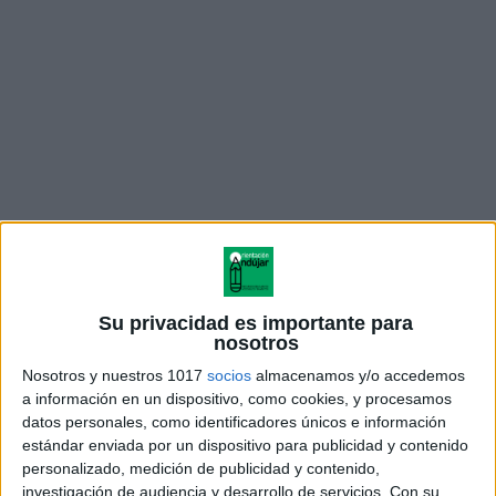
Dinámico Lapbook de Mujeres para el 8M no solo
promueve la educación sobre la igualdad de género y
el empoderamiento femenino, sino que también
Su privacidad es importante para
fomenta la reflexión sobre el papel crucial de las
nosotros
mujeres en la sociedad y la importancia de seguir
Nosotros y nuestros 1017
socios
almacenamos y/o accedemos
luchando por la igualdad.
a información en un dispositivo, como cookies, y procesamos
datos personales, como identificadores únicos e información
estándar enviada por un dispositivo para publicidad y contenido
El Día Internacional de la Mujer, celebrado el 8 de
personalizado, medición de publicidad y contenido,
marzo de cada año, es mucho más que una fecha en
investigación de audiencia y desarrollo de servicios.
Con su