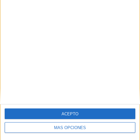
💛
¡Ayúdanos a seguir creando y
compartiendo recursos educativos!
Si visitas Amazon y realizas tus compras a través
de nuestro enlace, nos ayudas a continuar con
nuestro proyecto educativo, sin ningún coste
adicional para ti.
👉 VISITA NUESTRA TIENDA ONLINE EN
AMAZON
ACEPTO
MÁS OPCIONES