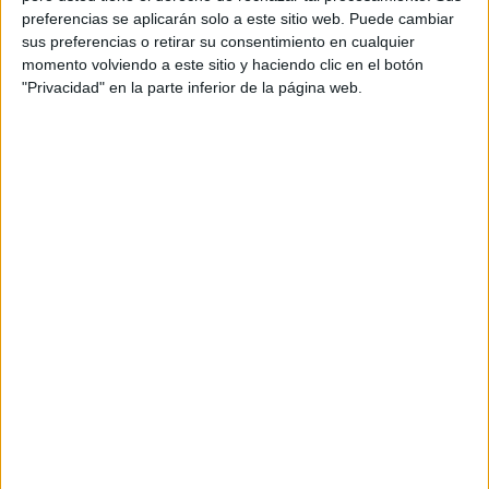
preferencias se aplicarán solo a este sitio web. Puede cambiar
Orientación Andújar no es solo un blog, es la apuesta
sus preferencias o retirar su consentimiento en cualquier
personal de dos profesores Ginés y Maribel, que
momento volviendo a este sitio y haciendo clic en el botón
además de ser pareja, son los encargados de los
"Privacidad" en la parte inferior de la página web.
contenidos que encontramos dentro del blog y en el
cual, vuelcan la mayor parte del tiempo, que sus tareas
como docentes, y voluntarios en sus meses de verano
les permite.
DEJA UNA RESPUESTA
Tu dirección de correo electrónico no será
publicada.
Los campos obligatorios están marcados
con
*
Comentario
*