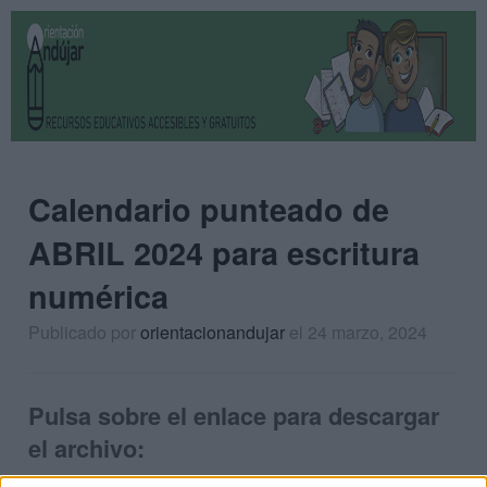
Calendario punteado de
ABRIL 2024 para escritura
numérica
Publicado por
orientacionandujar
el 24 marzo, 2024
Pulsa sobre el enlace para descargar
el archivo: