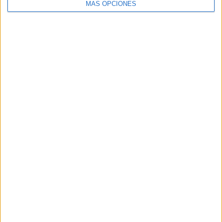
MÁS OPCIONES
Buscar
Buscar
¿TE GUSTA NUESTRO MATERIAL?
Introduce tu email para unirte a otros
80.859 suscriptores.
Dirección
de
email