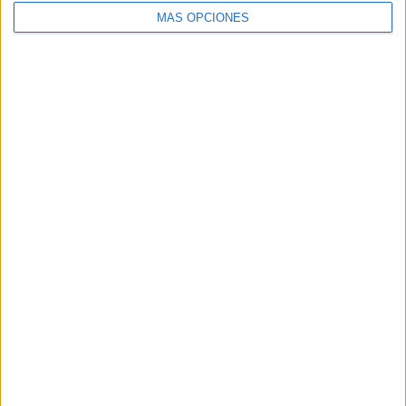
MÁS OPCIONES
Buscar
Buscar
¿TE GUSTA NUESTRO MATERIAL?
Introduce tu email para unirte a otros
80.869 suscriptores.
Dirección
de