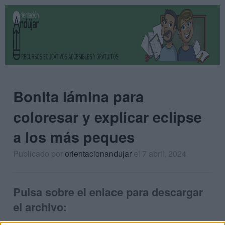
Bonita lámina para
coloresar y explicar eclipse
a los más peques
Publicado por
orientacionandujar
el 7 abril, 2024
Pulsa sobre el enlace para descargar
el archivo: