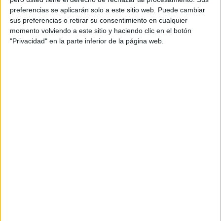
Acerca de orientacionandujar
preferencias se aplicarán solo a este sitio web. Puede cambiar
Orientación Andújar no es solo un blog, es la apuesta
sus preferencias o retirar su consentimiento en cualquier
momento volviendo a este sitio y haciendo clic en el botón
personal de dos profesores Ginés y Maribel, que
"Privacidad" en la parte inferior de la página web.
además de ser pareja, son los encargados de los
contenidos que encontramos dentro del blog y en el
cual, vuelcan la mayor parte del tiempo, que sus tareas
como docentes, y voluntarios en sus meses de verano
les permite.
DEJA UNA RESPUESTA
Tu dirección de correo electrónico no será
publicada.
Los campos obligatorios están marcados
con
*
Comentario
*