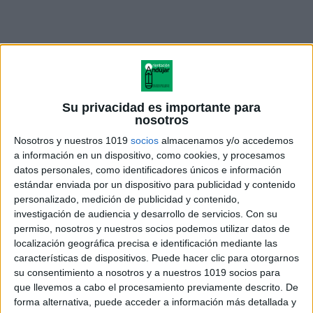
Su privacidad es importante para
nosotros
Nosotros y nuestros 1019
socios
almacenamos y/o accedemos
a información en un dispositivo, como cookies, y procesamos
Rutas de don quijote
datos personales, como identificadores únicos e información
estándar enviada por un dispositivo para publicidad y contenido
personalizado, medición de publicidad y contenido,
investigación de audiencia y desarrollo de servicios.
Con su
permiso, nosotros y nuestros socios podemos utilizar datos de
Acerca de orientacionandujar
localización geográfica precisa e identificación mediante las
Orientación Andújar no es solo un blog, es la apuesta
características de dispositivos. Puede hacer clic para otorgarnos
personal de dos profesores Ginés y Maribel, que
su consentimiento a nosotros y a nuestros 1019 socios para
que llevemos a cabo el procesamiento previamente descrito. De
además de ser pareja, son los encargados de los
forma alternativa, puede acceder a información más detallada y
contenidos que encontramos dentro del blog y en el