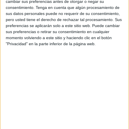
cambiar sus preferencias antes de otorgar o negar su
cual, vuelcan la mayor parte del tiempo, que sus tareas
consentimiento.
Tenga en cuenta que algún procesamiento de
como docentes, y voluntarios en sus meses de verano
sus datos personales puede no requerir de su consentimiento,
pero usted tiene el derecho de rechazar tal procesamiento. Sus
les permite.
preferencias se aplicarán solo a este sitio web. Puede cambiar
sus preferencias o retirar su consentimiento en cualquier
momento volviendo a este sitio y haciendo clic en el botón
1 COMENTARIO
"Privacidad" en la parte inferior de la página web.
Ivonne
Publicado
22 abril, 2024 a las 3:23 AM
Saludos desde Venezuela Ginés y Maribel,
solo quiero felicitarlos y agradecerles por
darnos la oportunidad de aprender y enseñar
a través de cada una de las herramientas
que nos ofrecen. Personalmente, como
persona amante de las letras y la
lectoescritura, utilizar sus recursos para
enseñar a los niños me ha ayudado a