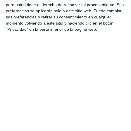
pero usted tiene el derecho de rechazar tal procesamiento. Sus
preferencias se aplicarán solo a este sitio web. Puede cambiar
sus preferencias o retirar su consentimiento en cualquier
momento volviendo a este sitio y haciendo clic en el botón
"Privacidad" en la parte inferior de la página web.
Acerca de orientacionandujar
Orientación Andújar no es solo un blog, es la apuesta
personal de dos profesores Ginés y Maribel, que
además de ser pareja, son los encargados de los
contenidos que encontramos dentro del blog y en el
cual, vuelcan la mayor parte del tiempo, que sus tareas
como docentes, y voluntarios en sus meses de verano
les permite.
DEJA UNA RESPUESTA
Tu dirección de correo electrónico no será