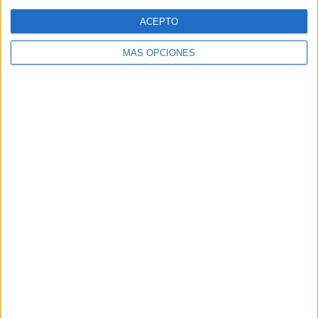
Web
ACEPTO
MÁS OPCIONES
Buscar
Buscar
¿TE GUSTA NUESTRO MATERIAL?