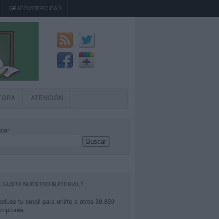
GRAFOMOTRICIDAD
TORA
ATENCIÓN
car
Buscar
E GUSTA NUESTRO MATERIAL?
roduce tu email para unirte a otros 80.859
criptores.