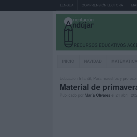
LENGUA
COMPRENSIÓN LECTORA
MA
INICIO
NAVIDAD
MATEMÁTIC
Educación Infantil
,
Para maestros y profeso
Material de primavera
Publicado por
María Olivares
el 24 abril, 20