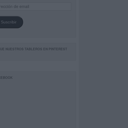
ección
il
Suscribir
GUE NUESTROS TABLEROS EN PINTEREST
CEBOOK