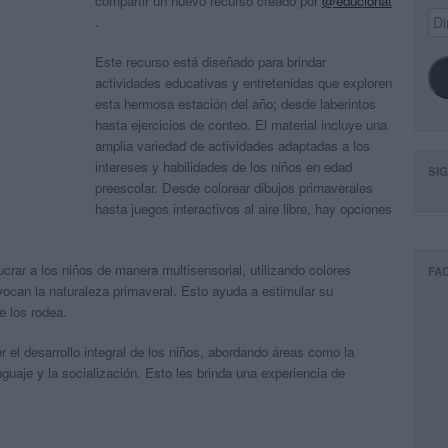
compartir un nuevo recurso creado por
@educionat
Dir
.
de
ema
Este recurso está diseñado para brindar
actividades educativas y entretenidas que exploren
esta hermosa estación del año; desde laberintos
hasta ejercicios de conteo. El material incluye una
amplia variedad de actividades adaptadas a los
intereses y habilidades de los niños en edad
SI
preescolar. Desde colorear dibujos primaverales
hasta juegos interactivos al aire libre, hay opciones
crar a los niños de manera multisensorial, utilizando colores
FA
evocan la naturaleza primaveral. Esto ayuda a estimular su
e los rodea.
 el desarrollo integral de los niños, abordando áreas como la
enguaje y la socialización. Esto les brinda una experiencia de