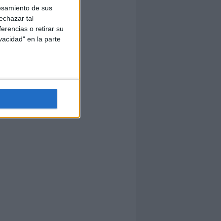
esamiento de sus
echazar tal
erencias o retirar su
vacidad" en la parte