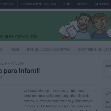
TEMÁTICAS
ESTIMULACION COGNITIVA
NEAE
NAVIDAD
ATENCIÓN
AS
NEAE
ESTIMULACION COGNITIVA
COMPRENSIÓN LEC
res
,
PRIMAVERA
Bus
 para Infantil
24
La llegada de la primavera es un momento
¿T
emocionante para los más pequeños, lleno de
colores, nuevos descubrimientos y aprendizajes.
Int
Por eso, en Orientación Andújar nos complace
sus