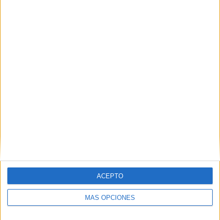
Nombre
*
Correo electrónico
*
Web
ACEPTO
MÁS OPCIONES