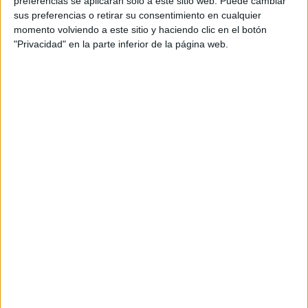
preferencias se aplicarán solo a este sitio web. Puede cambiar
sus preferencias o retirar su consentimiento en cualquier
Acerca de María Olivares
momento volviendo a este sitio y haciendo clic en el botón
"Privacidad" en la parte inferior de la página web.
El autor no ha proporcionado ninguna información.
DEJA UNA RESPUESTA
Tu dirección de correo electrónico no será
publicada.
Los campos obligatorios están marcados
con
*
Comentario
*