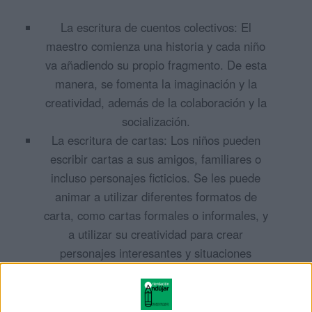
La escritura de cuentos colectivos: El
maestro comienza una historia y cada niño
va añadiendo su propio fragmento. De esta
manera, se fomenta la imaginación y la
creatividad, además de la colaboración y la
socialización.
La escritura de cartas: Los niños pueden
escribir cartas a sus amigos, familiares o
incluso personajes ficticios. Se les puede
animar a utilizar diferentes formatos de
carta, como cartas formales o informales, y
a utilizar su creatividad para crear
personajes interesantes y situaciones
divertidas.
Ciclo medio (3º y 4º de primaria):