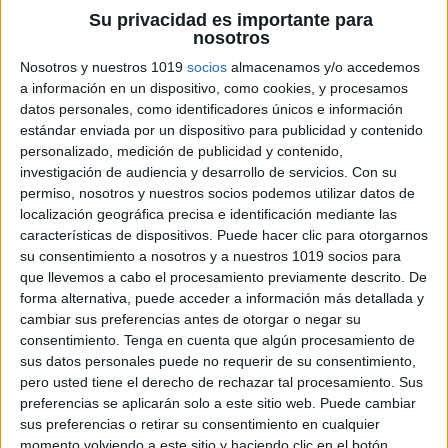
Su privacidad es importante para
nosotros
En este ciclo, los niños ya han adquirido cierta
habilidad en la escritura. Por tanto, es importante
Nosotros y nuestros 1019
socios
almacenamos y/o accedemos
a información en un dispositivo, como cookies, y procesamos
que se les dé más libertad para explorar su
datos personales, como identificadores únicos e información
creatividad y desarrollar su propia voz. Algunas ideas
estándar enviada por un dispositivo para publicidad y contenido
son:
personalizado, medición de publicidad y contenido,
investigación de audiencia y desarrollo de servicios.
Con su
permiso, nosotros y nuestros socios podemos utilizar datos de
La escritura de cuentos cortos: Los niños
localización geográfica precisa e identificación mediante las
pueden escribir cuentos cortos sobre
características de dispositivos. Puede hacer clic para otorgarnos
cualquier tema que les interese. Se les
su consentimiento a nosotros y a nuestros 1019 socios para
que llevemos a cabo el procesamiento previamente descrito. De
puede animar a utilizar técnicas narrativas
forma alternativa, puede acceder a información más detallada y
como la descripción, el diálogo y la creación
cambiar sus preferencias antes de otorgar o negar su
de personajes complejos.
consentimiento.
Tenga en cuenta que algún procesamiento de
La escritura de poemas: La poesía es una
sus datos personales puede no requerir de su consentimiento,
pero usted tiene el derecho de rechazar tal procesamiento. Sus
forma de escritura muy creativa y emotiva.
preferencias se aplicarán solo a este sitio web. Puede cambiar
Los niños pueden experimentar con
sus preferencias o retirar su consentimiento en cualquier
diferentes tipos de poesía, como haikus,
momento volviendo a este sitio y haciendo clic en el botón