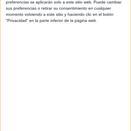
preferencias se aplicarán solo a este sitio web. Puede cambiar
sus preferencias o retirar su consentimiento en cualquier
momento volviendo a este sitio y haciendo clic en el botón
"Privacidad" en la parte inferior de la página web.
Acerca de María Olivares
El autor no ha proporcionado ninguna información.
DEJA UNA RESPUESTA
Tu dirección de correo electrónico no será
publicada.
Los campos obligatorios están marcados
con
*
Comentario
*