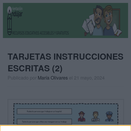
TARJETAS INSTRUCCIONES
ESCRITAS (2)
Publicado por
María Olivares
el 21 mayo, 2024