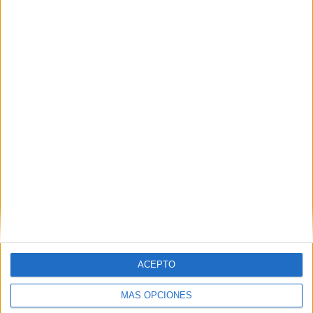
Nombre
*
Correo electrónico
*
Web
ACEPTO
MÁS OPCIONES