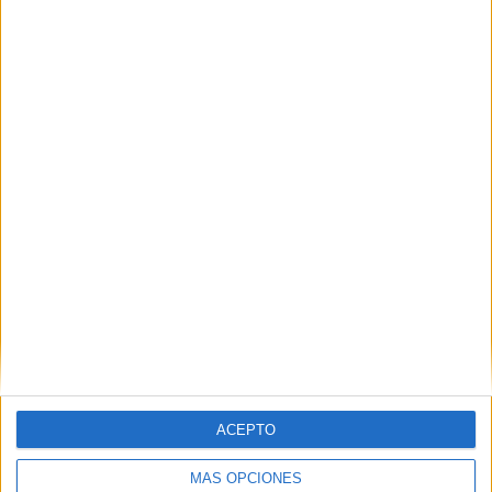
Nombre
*
Correo electrónico
*
Web
ACEPTO
MÁS OPCIONES