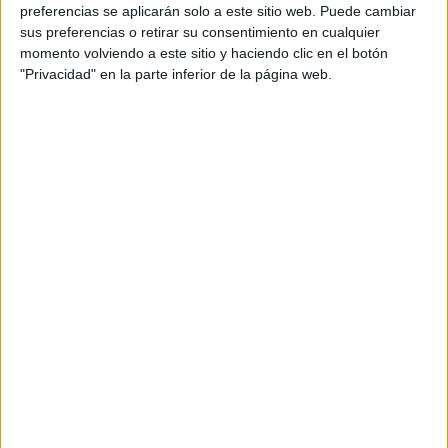
personal de dos profesores Ginés y Maribel, que
preferencias se aplicarán solo a este sitio web. Puede cambiar
además de ser pareja, son los encargados de los
sus preferencias o retirar su consentimiento en cualquier
momento volviendo a este sitio y haciendo clic en el botón
contenidos que encontramos dentro del blog y en el
"Privacidad" en la parte inferior de la página web.
cual, vuelcan la mayor parte del tiempo, que sus tareas
como docentes, y voluntarios en sus meses de verano
les permite.
DEJA UNA RESPUESTA
Tu dirección de correo electrónico no será
publicada.
Los campos obligatorios están marcados
con
*
Comentario
*