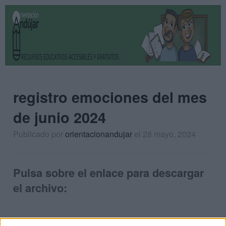
registro emociones del mes
de junio 2024
Publicado por
orientacionandujar
el 28 mayo, 2024
Pulsa sobre el enlace para descargar
el archivo: