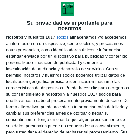
Su privacidad es importante para
nosotros
Nosotros y nuestros 1017
socios
almacenamos y/o accedemos
a información en un dispositivo, como cookies, y procesamos
datos personales, como identificadores únicos e información
estándar enviada por un dispositivo para publicidad y contenido
personalizado, medición de publicidad y contenido,
investigación de audiencia y desarrollo de servicios.
Con su
permiso, nosotros y nuestros socios podemos utilizar datos de
localización geográfica precisa e identificación mediante las
registro emociones del mes de
características de dispositivos. Puede hacer clic para otorgarnos
junio 2024
su consentimiento a nosotros y a nuestros 1017 socios para
que llevemos a cabo el procesamiento previamente descrito. De
forma alternativa, puede acceder a información más detallada y
cambiar sus preferencias antes de otorgar o negar su
consentimiento.
Tenga en cuenta que algún procesamiento de
Acerca de orientacionandujar
sus datos personales puede no requerir de su consentimiento,
Orientación Andújar no es solo un blog, es la apuesta
pero usted tiene el derecho de rechazar tal procesamiento. Sus