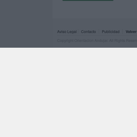
Aviso Legal
Contacto
Publicidad
Volver
Copyright Orientacion Andujar. All Rights Rese