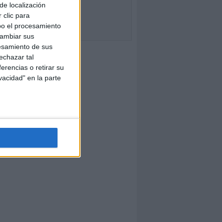
de localización
 clic para
bo el procesamiento
cambiar sus
esamiento de sus
echazar tal
erencias o retirar su
vacidad" en la parte