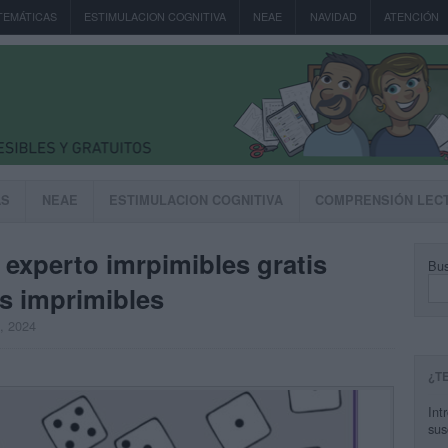
TEMÁTICAS
ESTIMULACION COGNITIVA
NEAE
NAVIDAD
ATENCIÓN
AS
NEAE
ESTIMULACION COGNITIVA
COMPRENSIÓN LEC
experto imrpimibles gratis
Bus
s imprimibles
, 2024
¿T
Int
sus