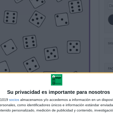
Dir
de
ema
SI
FA
Su privacidad es importante para nosotros
s 1019
socios
almacenamos y/o accedemos a información en un disposit
sonales, como identificadores únicos e información estándar enviada 
ntenido personalizado, medición de publicidad y contenido, investigaci