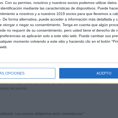
os.
Con su permiso, nosotros y nuestros socios podemos utilizar datos 
identificación mediante las características de dispositivos. Puede hacer
ntimiento a nosotros y a nuestros 1019 socios para que llevemos a ca
. De forma alternativa, puede acceder a información más detallada y 
e otorgar o negar su consentimiento.
Tenga en cuenta que algún proc
de no requerir de su consentimiento, pero usted tiene el derecho de r
referencias se aplicarán solo a este sitio web. Puede cambiar sus pref
alquier momento volviendo a este sitio y haciendo clic en el botón "Pri
 web.
andujar
o un blog, es la apuesta personal de dos profesores Ginés y
ÁS OPCIONES
ACEPTO
areja, son los encargados de los contenidos que encontramos
 vuelcan la mayor parte del tiempo, que sus tareas como docentes, y
verano les permite.
publicada.
Los campos obligatorios están marcados con
*