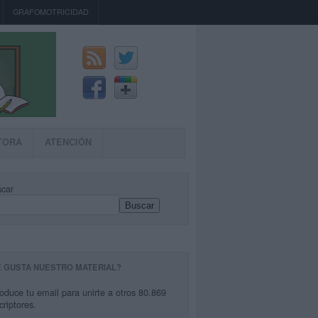
GRAFOMOTRICIDAD
TORA
ATENCIÓN
car
Buscar
E GUSTA NUESTRO MATERIAL?
roduce tu email para unirte a otros 80.869
criptores.