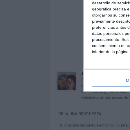
desarrollo de servici
geográfica precisa e 
otorgarnos su conse
previamente descrito
preferencias antes d
datos personales pue
procesamiento. Sus p
consentimiento en cu
inferior de la página
Acerca de orientacion
Orientación Andújar no es sol
M
Maribel, que además de ser p
dentro del blog y en el cual,
voluntarios en sus meses de 
DEJA UNA RESPUESTA
Tu dirección de correo electrónico no será 