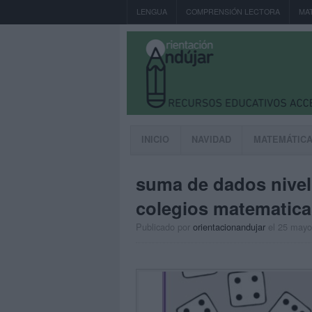
LENGUA
COMPRENSIÓN LECTORA
MA
INICIO
NAVIDAD
MATEMÁTIC
suma de dados nivel 
colegios matematica
Publicado por
orientacionandujar
el 25 mayo