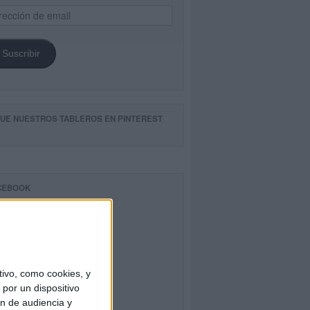
ección
il
Suscribir
GUE NUESTROS TABLEROS EN PINTEREST
CEBOOK
ivo, como cookies, y
por un dispositivo
ón de audiencia y