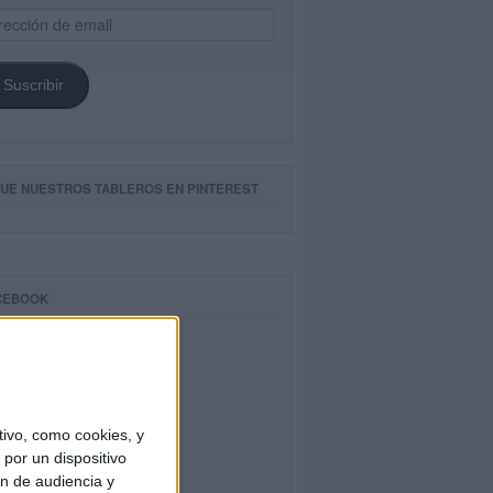
ección
il
Suscribir
GUE NUESTROS TABLEROS EN PINTEREST
CEBOOK
ivo, como cookies, y
por un dispositivo
ón de audiencia y