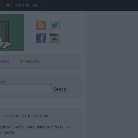
GRAFOMOTRICIDAD
TORA
ATENCIÓN
car
Buscar
E GUSTA NUESTRO MATERIAL?
roduce tu email para unirte a otros 80.867
criptores.