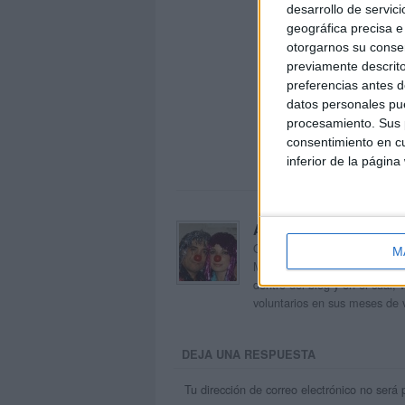
desarrollo de servici
geográfica precisa e 
otorgarnos su conse
previamente descrito
preferencias antes d
datos personales pue
procesamiento. Sus p
consentimiento en cu
inferior de la página
Acerca de orientacion
Orientación Andújar no es sol
M
Maribel, que además de ser p
dentro del blog y en el cual,
voluntarios en sus meses de 
DEJA UNA RESPUESTA
Tu dirección de correo electrónico no será 