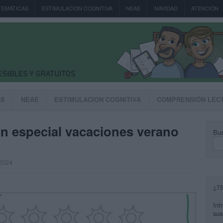
TEMÁTICAS
ESTIMULACION COGNITIVA
NEAE
NAVIDAD
ATENCIÓN
AS
NEAE
ESTIMULACION COGNITIVA
COMPRENSIÓN LEC
n especial vacaciones verano
Bus
 2024
¿T
Int
sus