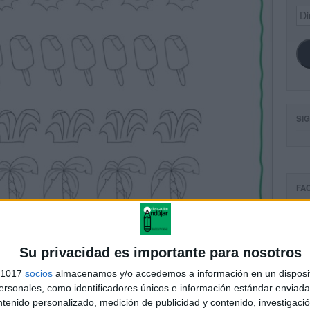
Dir
de
ema
SI
FA
Su privacidad es importante para nosotros
s 1017
socios
almacenamos y/o accedemos a información en un disposit
sonales, como identificadores únicos e información estándar enviada 
ntenido personalizado, medición de publicidad y contenido, investigaci