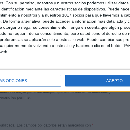
os.
Con su permiso, nosotros y nuestros socios podemos utilizar datos 
identificación mediante las características de dispositivos. Puede hacer
ntimiento a nosotros y a nuestros 1017 socios para que llevemos a ca
. De forma alternativa, puede acceder a información más detallada y 
e otorgar o negar su consentimiento.
Tenga en cuenta que algún proc
de no requerir de su consentimiento, pero usted tiene el derecho de r
referencias se aplicarán solo a este sitio web. Puede cambiar sus pref
alquier momento volviendo a este sitio y haciendo clic en el botón "Pri
 web.
andujar
o un blog, es la apuesta personal de dos profesores Ginés y
ÁS OPCIONES
ACEPTO
areja, son los encargados de los contenidos que encontramos
 vuelcan la mayor parte del tiempo, que sus tareas como docentes, y
verano les permite.
publicada.
Los campos obligatorios están marcados con
*