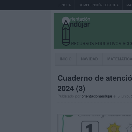
LENGUA
COMPRENSIÓN LECTORA
MA
INICIO
NAVIDAD
MATEMÁTIC
Cuaderno de atenció
2024 (3)
Publicado por
orientacionandujar
el 5 junio,