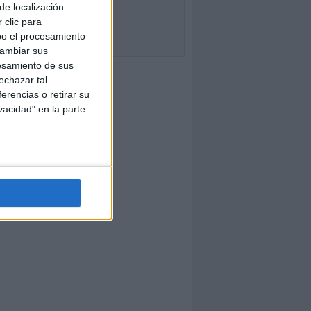
de localización
 clic para
bo el procesamiento
cambiar sus
esamiento de sus
echazar tal
erencias o retirar su
vacidad" en la parte