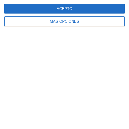
Web
ACEPTO
MÁS OPCIONES
Buscar
Buscar
¿TE GUSTA NUESTRO MATERIAL?