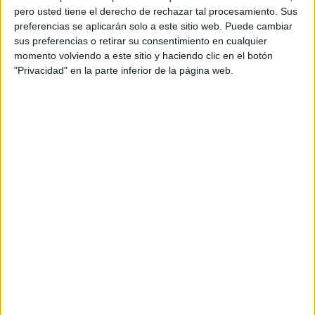
pero usted tiene el derecho de rechazar tal procesamiento. Sus
preferencias se aplicarán solo a este sitio web. Puede cambiar
sus preferencias o retirar su consentimiento en cualquier
momento volviendo a este sitio y haciendo clic en el botón
"Privacidad" en la parte inferior de la página web.
Acerca de orientacionandujar
Orientación Andújar no es solo un blog, es la apuesta
personal de dos profesores Ginés y Maribel, que
además de ser pareja, son los encargados de los
contenidos que encontramos dentro del blog y en el
cual, vuelcan la mayor parte del tiempo, que sus tareas
como docentes, y voluntarios en sus meses de verano
les permite.
DEJA UNA RESPUESTA
Tu dirección de correo electrónico no será