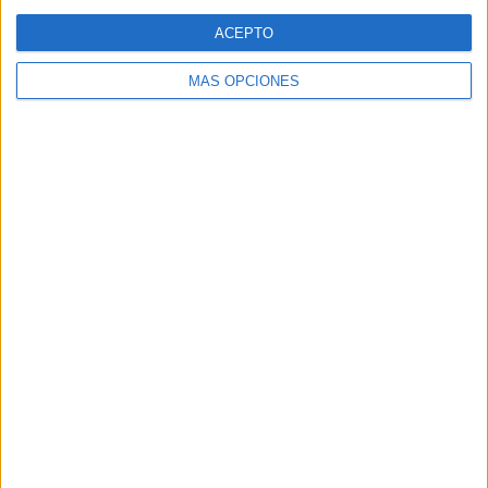
Web
ACEPTO
MÁS OPCIONES
Buscar
Buscar
¿TE GUSTA NUESTRO MATERIAL?