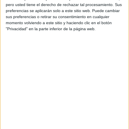
pero usted tiene el derecho de rechazar tal procesamiento. Sus
preferencias se aplicarán solo a este sitio web. Puede cambiar
sus preferencias o retirar su consentimiento en cualquier
momento volviendo a este sitio y haciendo clic en el botón
"Privacidad" en la parte inferior de la página web.
Acerca de orientacionandujar
Orientación Andújar no es solo un blog, es la apuesta
personal de dos profesores Ginés y Maribel, que
además de ser pareja, son los encargados de los
contenidos que encontramos dentro del blog y en el
cual, vuelcan la mayor parte del tiempo, que sus tareas
como docentes, y voluntarios en sus meses de verano
les permite.
DEJA UNA RESPUESTA
Tu dirección de correo electrónico no será