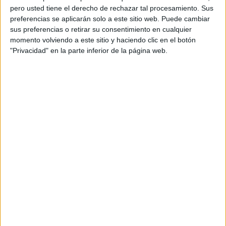
pero usted tiene el derecho de rechazar tal procesamiento. Sus
preferencias se aplicarán solo a este sitio web. Puede cambiar
sus preferencias o retirar su consentimiento en cualquier
momento volviendo a este sitio y haciendo clic en el botón
"Privacidad" en la parte inferior de la página web.
Acerca de orientacionandujar
Orientación Andújar no es solo un blog, es la apuesta
personal de dos profesores Ginés y Maribel, que
además de ser pareja, son los encargados de los
contenidos que encontramos dentro del blog y en el
cual, vuelcan la mayor parte del tiempo, que sus tareas
como docentes, y voluntarios en sus meses de verano
les permite.
DEJA UNA RESPUESTA
Tu dirección de correo electrónico no será