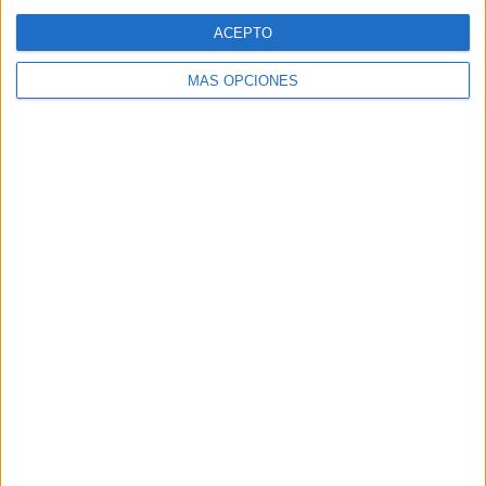
Web
ACEPTO
MÁS OPCIONES
Buscar
Buscar
¿TE GUSTA NUESTRO MATERIAL?