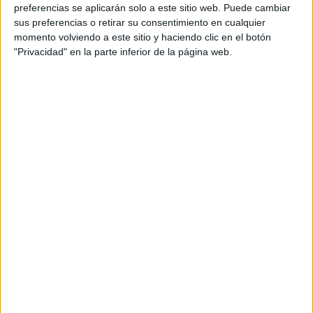
personal de dos profesores Ginés y Maribel, que
preferencias se aplicarán solo a este sitio web. Puede cambiar
además de ser pareja, son los encargados de los
sus preferencias o retirar su consentimiento en cualquier
momento volviendo a este sitio y haciendo clic en el botón
contenidos que encontramos dentro del blog y en el
"Privacidad" en la parte inferior de la página web.
cual, vuelcan la mayor parte del tiempo, que sus tareas
como docentes, y voluntarios en sus meses de verano
les permite.
DEJA UNA RESPUESTA
Tu dirección de correo electrónico no será
publicada.
Los campos obligatorios están marcados
con
*
Comentario
*