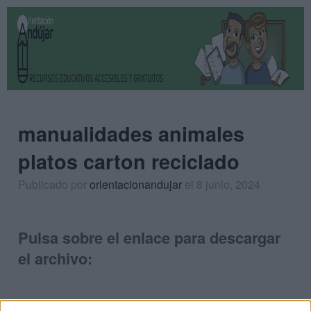
manualidades animales
platos carton reciclado
Publicado por
orientacionandujar
el 8 junio, 2024
Pulsa sobre el enlace para descargar
el archivo: