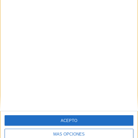
Nombre
*
Correo electrónico
*
Web
ACEPTO
MÁS OPCIONES