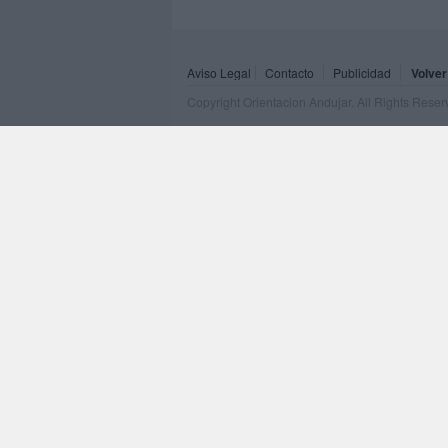
Aviso Legal
Contacto
Publicidad
Volver
Copyright Orientacion Andujar. All Rights Rese