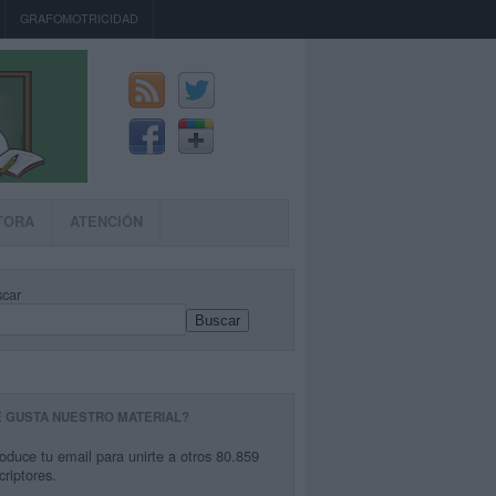
GRAFOMOTRICIDAD
TORA
ATENCIÓN
car
Buscar
E GUSTA NUESTRO MATERIAL?
roduce tu email para unirte a otros 80.859
criptores.