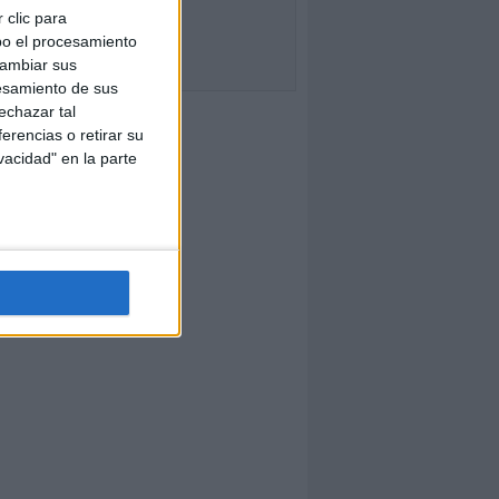
 clic para
bo el procesamiento
cambiar sus
esamiento de sus
echazar tal
erencias o retirar su
vacidad" en la parte