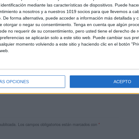
identificación mediante las características de dispositivos. Puede hacer
ntimiento a nosotros y a nuestros 1019 socios para que llevemos a ca
. De forma alternativa, puede acceder a información más detallada y 
e otorgar o negar su consentimiento.
Tenga en cuenta que algún proc
de no requerir de su consentimiento, pero usted tiene el derecho de r
referencias se aplicarán solo a este sitio web. Puede cambiar sus pref
alquier momento volviendo a este sitio y haciendo clic en el botón "Pri
 web.
res
ÁS OPCIONES
ACEPTO
 ninguna información.
publicada.
Los campos obligatorios están marcados con
*