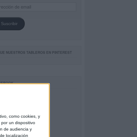
ección
il
Suscribir
GUE NUESTROS TABLEROS EN PINTEREST
CEBOOK
ivo, como cookies, y
por un dispositivo
ón de audiencia y
de localización