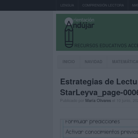
LENGUA
COMPRENSIÓN LECTORA
MA
INICIO
NAVIDAD
MATEMÁTIC
Estrategias de Lect
StarLeyva_page-000
Publicado por
María Olivares
el 10 junio, 20