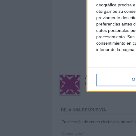
geográfica precisa e 
otorgarnos su conse
previamente descrito
preferencias antes d
datos personales pue
procesamiento. Sus p
consentimiento en cu
inferior de la página
Acerca de María Oliva
M
El autor no ha proporcionado
DEJA UNA RESPUESTA
Tu dirección de correo electrónico no será 
Comentario
*