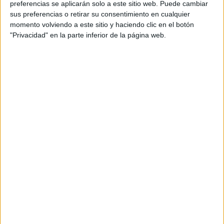
preferencias se aplicarán solo a este sitio web. Puede cambiar
sus preferencias o retirar su consentimiento en cualquier
momento volviendo a este sitio y haciendo clic en el botón
"Privacidad" en la parte inferior de la página web.
Acerca de María Olivares
El autor no ha proporcionado ninguna información.
DEJA UNA RESPUESTA
Tu dirección de correo electrónico no será
publicada.
Los campos obligatorios están marcados
con
*
Comentario
*