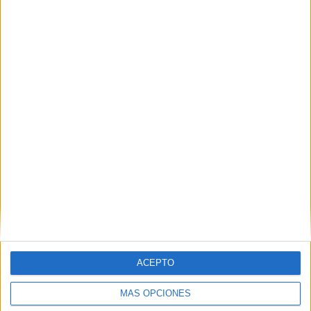
Nombre
*
Correo electrónico
*
Web
ACEPTO
MÁS OPCIONES