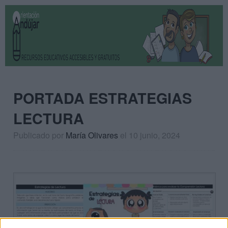
PORTADA ESTRATEGIAS
LECTURA
Publicado por
María Olivares
el 10 junio, 2024