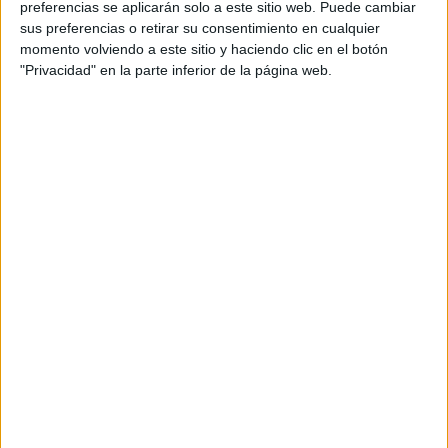
preferencias se aplicarán solo a este sitio web. Puede cambiar
sus preferencias o retirar su consentimiento en cualquier
momento volviendo a este sitio y haciendo clic en el botón
"Privacidad" en la parte inferior de la página web.
Acerca de María Olivares
El autor no ha proporcionado ninguna información.
DEJA UNA RESPUESTA
Tu dirección de correo electrónico no será
publicada.
Los campos obligatorios están marcados
con
*
Comentario
*