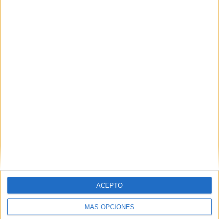
Nombre
*
Correo electrónico
*
Web
ACEPTO
MÁS OPCIONES