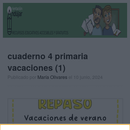
cuaderno 4 primaria
vacaciones (1)
Publicado por
María Olivares
el 10 junio, 2024