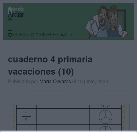
cuaderno 4 primaria
vacaciones (10)
Publicado por
María Olivares
el 10 junio, 2024