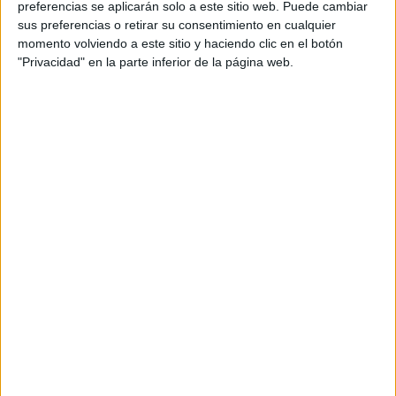
preferencias se aplicarán solo a este sitio web. Puede cambiar
sus preferencias o retirar su consentimiento en cualquier
momento volviendo a este sitio y haciendo clic en el botón
"Privacidad" en la parte inferior de la página web.
Acerca de María Olivares
El autor no ha proporcionado ninguna información.
DEJA UNA RESPUESTA
Tu dirección de correo electrónico no será
publicada.
Los campos obligatorios están marcados
con
*
Comentario
*