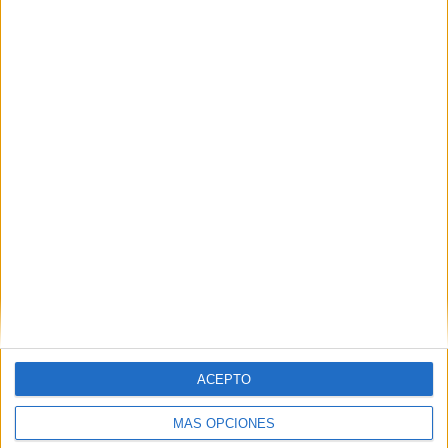
Nombre
*
Correo electrónico
*
Web
ACEPTO
MÁS OPCIONES