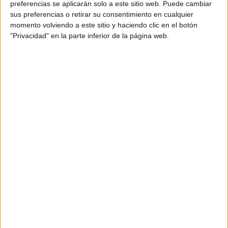
preferencias se aplicarán solo a este sitio web. Puede cambiar
sus preferencias o retirar su consentimiento en cualquier
momento volviendo a este sitio y haciendo clic en el botón
"Privacidad" en la parte inferior de la página web.
Acerca de María Olivares
El autor no ha proporcionado ninguna información.
DEJA UNA RESPUESTA
Tu dirección de correo electrónico no será
publicada.
Los campos obligatorios están marcados
con
*
Comentario
*