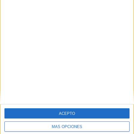
Nombre
*
Correo electrónico
*
Web
ACEPTO
MÁS OPCIONES