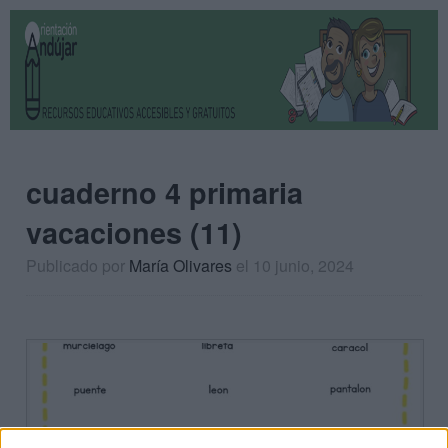
cuaderno 4 primaria
vacaciones (11)
Publicado por
María Olivares
el 10 junio, 2024