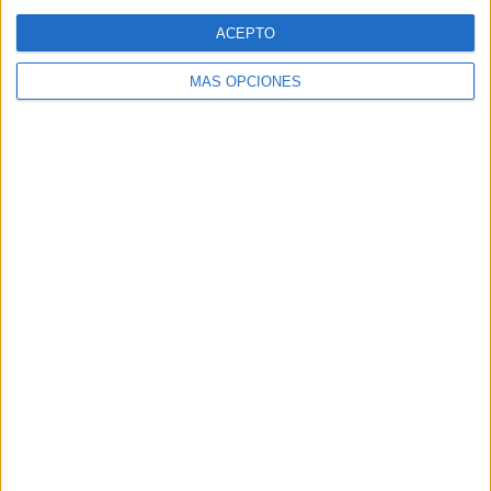
Web
ACEPTO
MÁS OPCIONES
Buscar
Buscar
¿TE GUSTA NUESTRO MATERIAL?