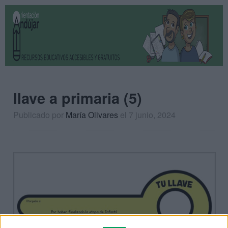
llave a primaria (5)
Publicado por
María Olivares
el 7 junio, 2024