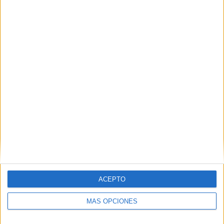
Nombre
*
Correo electrónico
*
Web
ACEPTO
MÁS OPCIONES