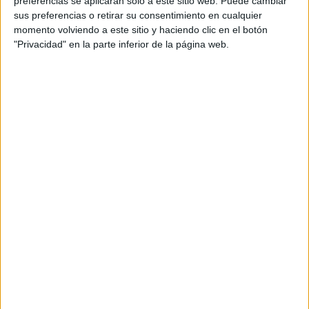
preferencias se aplicarán solo a este sitio web. Puede cambiar
sus preferencias o retirar su consentimiento en cualquier
Acerca de María Olivares
momento volviendo a este sitio y haciendo clic en el botón
"Privacidad" en la parte inferior de la página web.
El autor no ha proporcionado ninguna información.
DEJA UNA RESPUESTA
Tu dirección de correo electrónico no será
publicada.
Los campos obligatorios están marcados
con
*
Comentario
*