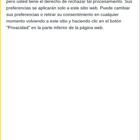
pero usted tiene el derecho de rechazar tal procesamiento. Sus
preferencias se aplicarán solo a este sitio web. Puede cambiar
Acerca de orientacionandujar
sus preferencias o retirar su consentimiento en cualquier
momento volviendo a este sitio y haciendo clic en el botón
Orientación Andújar no es solo un blog, es la apuesta
"Privacidad" en la parte inferior de la página web.
personal de dos profesores Ginés y Maribel, que
además de ser pareja, son los encargados de los
contenidos que encontramos dentro del blog y en el
cual, vuelcan la mayor parte del tiempo, que sus tareas
como docentes, y voluntarios en sus meses de verano
les permite.
DEJA UNA RESPUESTA
Tu dirección de correo electrónico no será
publicada.
Los campos obligatorios están marcados
con
*