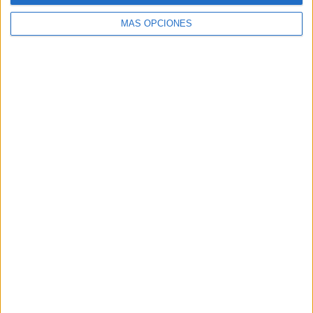
MÁS OPCIONES
Buscar
Buscar
¿TE GUSTA NUESTRO MATERIAL?
Introduce tu email para unirte a otros
80.862 suscriptores.
Dirección