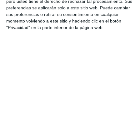
pero usted tiene el derecho de rechazar tal procesamiento. Sus
preferencias se aplicarán solo a este sitio web. Puede cambiar
Acerca de orientacionandujar
sus preferencias o retirar su consentimiento en cualquier
momento volviendo a este sitio y haciendo clic en el botón
Orientación Andújar no es solo un blog, es la apuesta
"Privacidad" en la parte inferior de la página web.
personal de dos profesores Ginés y Maribel, que
además de ser pareja, son los encargados de los
contenidos que encontramos dentro del blog y en el
cual, vuelcan la mayor parte del tiempo, que sus tareas
como docentes, y voluntarios en sus meses de verano
les permite.
DEJA UNA RESPUESTA
Tu dirección de correo electrónico no será
publicada.
Los campos obligatorios están marcados
con
*