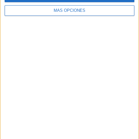
MÁS OPCIONES
Buscar
Buscar
¿TE GUSTA NUESTRO MATERIAL?
Introduce tu email para unirte a otros
80.828 suscriptores.
Dirección