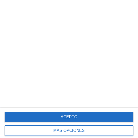
Nombre
*
Correo electrónico
*
Web
ACEPTO
MÁS OPCIONES