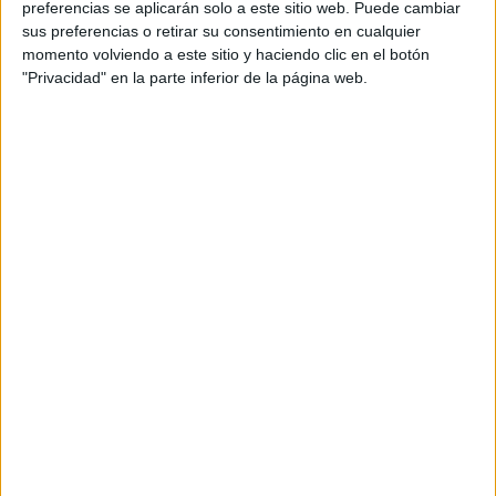
además de ser pareja, son los encargados de los
preferencias se aplicarán solo a este sitio web. Puede cambiar
sus preferencias o retirar su consentimiento en cualquier
contenidos que encontramos dentro del blog y en el
momento volviendo a este sitio y haciendo clic en el botón
cual, vuelcan la mayor parte del tiempo, que sus tareas
"Privacidad" en la parte inferior de la página web.
como docentes, y voluntarios en sus meses de verano
les permite.
DEJA UNA RESPUESTA
Tu dirección de correo electrónico no será
publicada.
Los campos obligatorios están marcados
con
*
Comentario
*