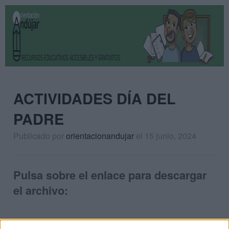
ACTIVIDADES DÍA DEL
PADRE
Publicado por
orientacionandujar
el 15 junio, 2024
Pulsa sobre el enlace para descargar
el archivo: