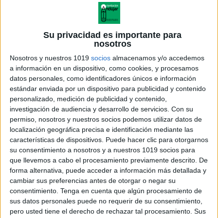
Su privacidad es importante para
nosotros
Nosotros y nuestros 1019
socios
almacenamos y/o accedemos
a información en un dispositivo, como cookies, y procesamos
datos personales, como identificadores únicos e información
estándar enviada por un dispositivo para publicidad y contenido
personalizado, medición de publicidad y contenido,
investigación de audiencia y desarrollo de servicios.
Con su
permiso, nosotros y nuestros socios podemos utilizar datos de
localización geográfica precisa e identificación mediante las
ACTIVIDADES DÍA DEL PADRE
características de dispositivos. Puede hacer clic para otorgarnos
su consentimiento a nosotros y a nuestros 1019 socios para
que llevemos a cabo el procesamiento previamente descrito. De
forma alternativa, puede acceder a información más detallada y
cambiar sus preferencias antes de otorgar o negar su
Acerca de orientacionandujar
consentimiento.
Tenga en cuenta que algún procesamiento de
Orientación Andújar no es solo un blog, es la apuesta
sus datos personales puede no requerir de su consentimiento,
personal de dos profesores Ginés y Maribel, que
pero usted tiene el derecho de rechazar tal procesamiento. Sus