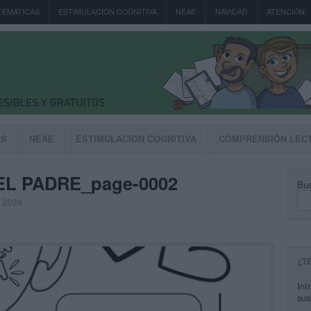
TEMÁTICAS
ESTIMULACION COGNITIVA
NEAE
NAVIDAD
ATENCIÓN
AS
NEAE
ESTIMULACION COGNITIVA
COMPRENSIÓN LEC
EL PADRE_page-0002
Bus
, 2024
¿T
Int
sus