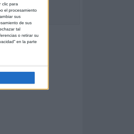
 clic para
bo el procesamiento
cambiar sus
esamiento de sus
echazar tal
erencias o retirar su
vacidad" en la parte