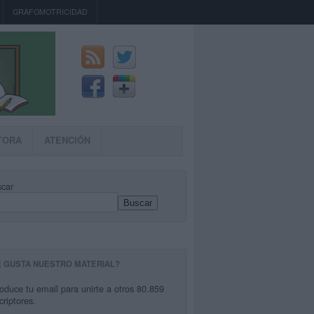
GRAFOMOTRICIDAD
TORA
ATENCIÓN
car
Buscar
E GUSTA NUESTRO MATERIAL?
roduce tu email para unirte a otros 80.859
criptores.