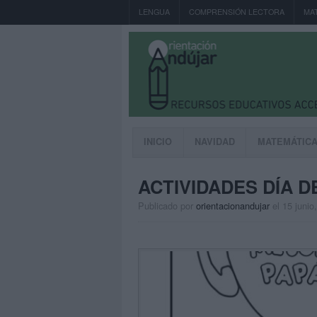
LENGUA
COMPRENSIÓN LECTORA
MA
INICIO
NAVIDAD
MATEMÁTIC
ACTIVIDADES DÍA D
Publicado por
orientacionandujar
el 15 junio