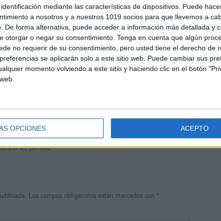
identificación mediante las características de dispositivos. Puede hacer
ntimiento a nosotros y a nuestros 1019 socios para que llevemos a ca
. De forma alternativa, puede acceder a información más detallada y 
e otorgar o negar su consentimiento.
Tenga en cuenta que algún proc
de no requerir de su consentimiento, pero usted tiene el derecho de r
referencias se aplicarán solo a este sitio web. Puede cambiar sus pref
alquier momento volviendo a este sitio y haciendo clic en el botón "Pri
 web.
andujar
o un blog, es la apuesta personal de dos profesores Ginés y
areja, son los encargados de los contenidos que encontramos
ÁS OPCIONES
ACEPTO
 vuelcan la mayor parte del tiempo, que sus tareas como docentes, y
verano les permite.
publicada.
Los campos obligatorios están marcados con
*