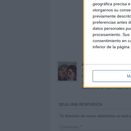
geográfica precisa e 
otorgarnos su conse
previamente descrito
preferencias antes d
datos personales pue
procesamiento. Sus p
consentimiento en cu
inferior de la página
Acerca de orientacion
Orientación Andújar no es sol
Maribel, que además de ser p
M
dentro del blog y en el cual,
voluntarios en sus meses de 
DEJA UNA RESPUESTA
Tu dirección de correo electrónico no será 
Comentario
*