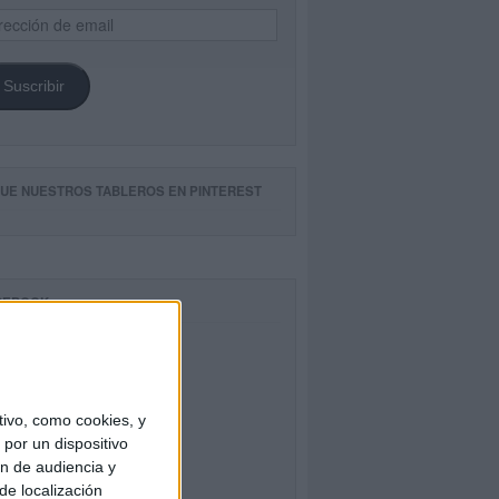
ección
il
Suscribir
GUE NUESTROS TABLEROS EN PINTEREST
CEBOOK
ivo, como cookies, y
por un dispositivo
ón de audiencia y
de localización