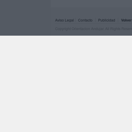
Aviso Legal
Contacto
Publicidad
Volver
Copyright Orientacion Andujar. All Rights Rese