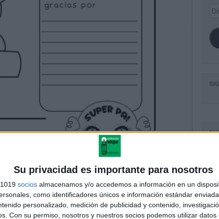
Dir
de
ema
SI
FA
Su privacidad es importante para nosotros
s 1019
socios
almacenamos y/o accedemos a información en un disposit
sonales, como identificadores únicos e información estándar enviada 
ntenido personalizado, medición de publicidad y contenido, investigaci
os.
Con su permiso, nosotros y nuestros socios podemos utilizar datos 