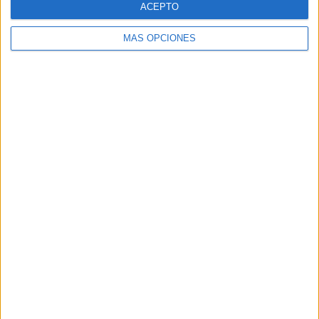
ACEPTO
MÁS OPCIONES
Buscar
Buscar
¿TE GUSTA NUESTRO MATERIAL?
Introduce tu email para unirte a otros
80.852 suscriptores.