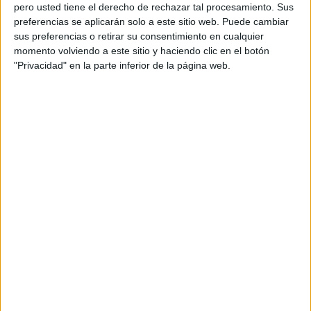
pero usted tiene el derecho de rechazar tal procesamiento. Sus
preferencias se aplicarán solo a este sitio web. Puede cambiar
sus preferencias o retirar su consentimiento en cualquier
momento volviendo a este sitio y haciendo clic en el botón
Acerca de orientacionandujar
"Privacidad" en la parte inferior de la página web.
Orientación Andújar no es solo un blog, es la apuesta
personal de dos profesores Ginés y Maribel, que
además de ser pareja, son los encargados de los
contenidos que encontramos dentro del blog y en el
cual, vuelcan la mayor parte del tiempo, que sus tareas
como docentes, y voluntarios en sus meses de verano
les permite.
DEJA UNA RESPUESTA
Tu dirección de correo electrónico no será
publicada.
Los campos obligatorios están marcados
con
*