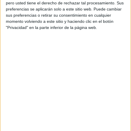
pero usted tiene el derecho de rechazar tal procesamiento. Sus
preferencias se aplicarán solo a este sitio web. Puede cambiar
sus preferencias o retirar su consentimiento en cualquier
momento volviendo a este sitio y haciendo clic en el botón
Acerca de orientacionandujar
"Privacidad" en la parte inferior de la página web.
Orientación Andújar no es solo un blog, es la apuesta
personal de dos profesores Ginés y Maribel, que
además de ser pareja, son los encargados de los
contenidos que encontramos dentro del blog y en el
cual, vuelcan la mayor parte del tiempo, que sus tareas
como docentes, y voluntarios en sus meses de verano
les permite.
DEJA UNA RESPUESTA
Tu dirección de correo electrónico no será
publicada.
Los campos obligatorios están marcados
con
*