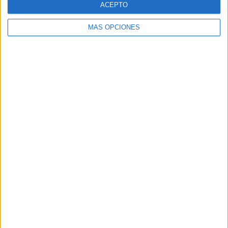
ACEPTO
MÁS OPCIONES
Buscar
Buscar
¿TE GUSTA NUESTRO MATERIAL?
Introduce tu email para unirte a otros
80.861 suscriptores.