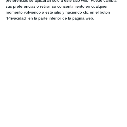
preferencias se aplicarán solo a este sitio web. Puede cambiar
sus preferencias o retirar su consentimiento en cualquier
Acerca de María Olivares
momento volviendo a este sitio y haciendo clic en el botón
"Privacidad" en la parte inferior de la página web.
El autor no ha proporcionado ninguna información.
DEJA UNA RESPUESTA
Tu dirección de correo electrónico no será
publicada.
Los campos obligatorios están marcados
con
*
Comentario
*