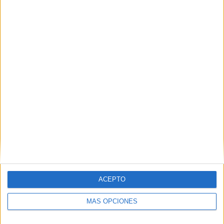
Nombre
*
Correo electrónico
*
Web
ACEPTO
MÁS OPCIONES