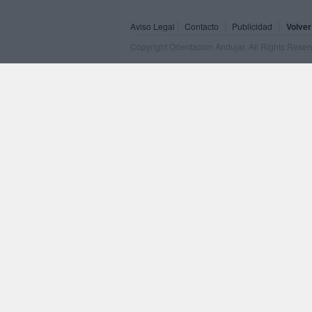
Aviso Legal
Contacto
Publicidad
Volver
Copyright Orientacion Andujar. All Rights Rese