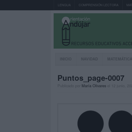
LENGUA
COMPRENSIÓN LECTORA
MA
INICIO
NAVIDAD
MATEMÁTIC
Puntos_page-0007
Publicado por
María Olivares
el 12 junio, 20