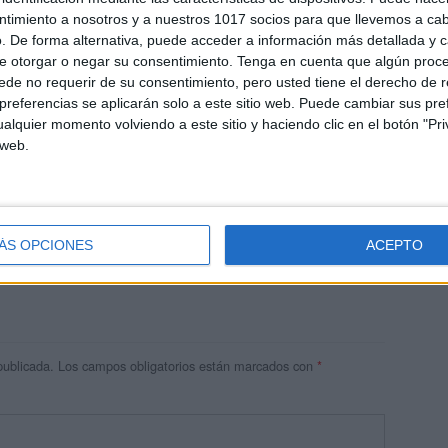
ntimiento a nosotros y a nuestros 1017 socios para que llevemos a ca
. De forma alternativa, puede acceder a información más detallada y 
e otorgar o negar su consentimiento.
Tenga en cuenta que algún proc
de no requerir de su consentimiento, pero usted tiene el derecho de r
referencias se aplicarán solo a este sitio web. Puede cambiar sus pref
alquier momento volviendo a este sitio y haciendo clic en el botón "Pri
 web.
res
 ninguna información.
ÁS OPCIONES
ACEPTO
publicada.
Los campos obligatorios están marcados con
*