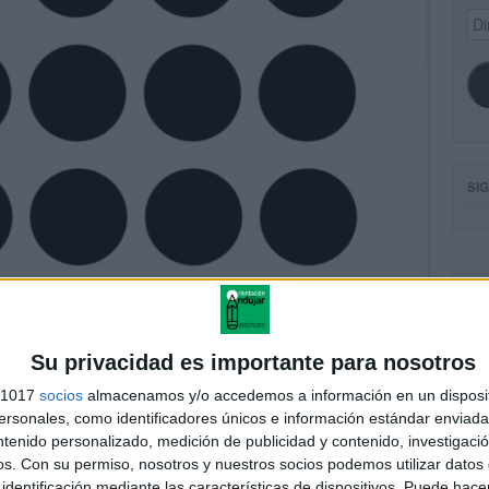
Dir
de
ema
SI
FA
Su privacidad es importante para nosotros
s 1017
socios
almacenamos y/o accedemos a información en un disposit
sonales, como identificadores únicos e información estándar enviada 
ntenido personalizado, medición de publicidad y contenido, investigaci
os.
Con su permiso, nosotros y nuestros socios podemos utilizar datos 
identificación mediante las características de dispositivos. Puede hacer