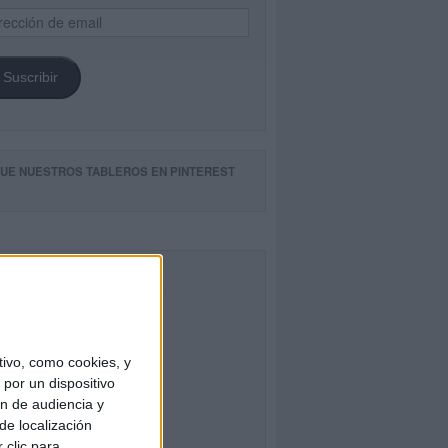
ección
il
Suscribir
GUE NUESTROS TABLEROS EN PINTEREST
CEBOOK
ivo, como cookies, y
por un dispositivo
ón de audiencia y
de localización
 clic para