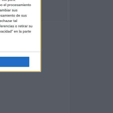
bo el procesamiento
cambiar sus
esamiento de sus
echazar tal
erencias o retirar su
vacidad" en la parte