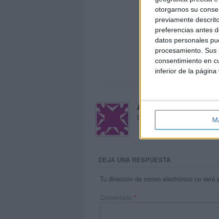
otorgarnos su conse
previamente descrito
preferencias antes d
datos personales pue
procesamiento. Sus p
consentimiento en cu
inferior de la página
Acerca de María Oliva
El autor no ha proporcionado
M
DEJA UNA RESPUESTA
Tu dirección de correo electrónico no será 
Comentario
*