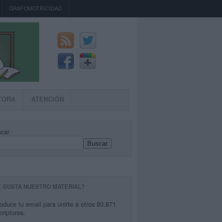
GRAFOMOTRICIDAD
TORA
ATENCIÓN
car
Buscar
E GUSTA NUESTRO MATERIAL?
roduce tu email para unirte a otros 80.871
criptores.