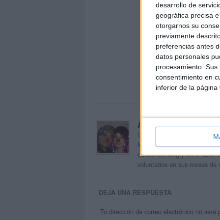
desarrollo de servici
geográfica precisa e 
otorgarnos su conse
previamente descrito
preferencias antes d
datos personales pue
procesamiento. Sus p
consentimiento en cu
inferior de la página
Acerca de orientacion
Orientación Andújar no es sol
M
Maribel, que además de ser p
dentro del blog y en el cual,
voluntarios en sus meses de 
DEJA UNA RESPUESTA
Tu dirección de correo electrónico no será 