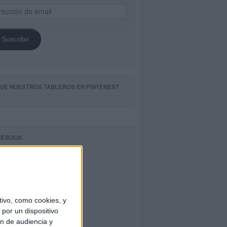
ección
il
Suscribir
GUE NUESTROS TABLEROS EN PINTEREST
CEBOOK
ivo, como cookies, y
por un dispositivo
ón de audiencia y