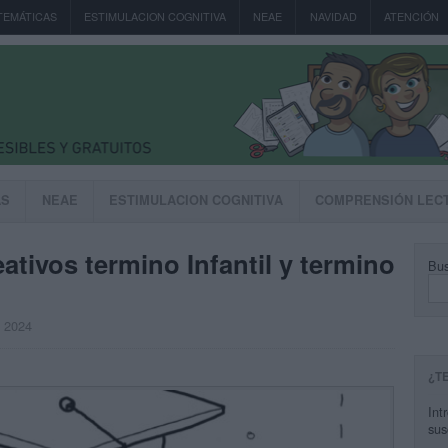
TEMÁTICAS
ESTIMULACION COGNITIVA
NEAE
NAVIDAD
ATENCIÓN
AS
NEAE
ESTIMULACION COGNITIVA
COMPRENSIÓN LEC
reativos termino Infantil y termino
Bus
, 2024
¿T
Int
sus