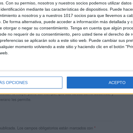
os.
Con su permiso, nosotros y nuestros socios podemos utilizar datos 
identificación mediante las características de dispositivos. Puede hacer
ntimiento a nosotros y a nuestros 1017 socios para que llevemos a ca
. De forma alternativa, puede acceder a información más detallada y 
e otorgar o negar su consentimiento.
Tenga en cuenta que algún proc
de no requerir de su consentimiento, pero usted tiene el derecho de r
referencias se aplicarán solo a este sitio web. Puede cambiar sus pref
alquier momento volviendo a este sitio y haciendo clic en el botón "Pri
 web.
andujar
o un blog, es la apuesta personal de dos profesores Ginés y
ÁS OPCIONES
ACEPTO
areja, son los encargados de los contenidos que encontramos
 vuelcan la mayor parte del tiempo, que sus tareas como docentes, y
verano les permite.
publicada.
Los campos obligatorios están marcados con
*