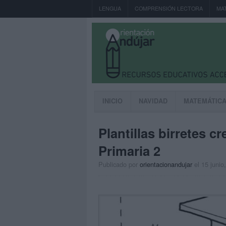
LENGUA
COMPRENSIÓN LECTORA
MA
INICIO
NAVIDAD
MATEMÁTIC
Plantillas birretes c
Primaria 2
Publicado por
orientacionandujar
el 15 junio