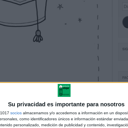
Dir
de
ema
SI
FA
Su privacidad es importante para nosotros
s 1017
socios
almacenamos y/o accedemos a información en un disposit
sonales, como identificadores únicos e información estándar enviada 
ntenido personalizado, medición de publicidad y contenido, investigaci