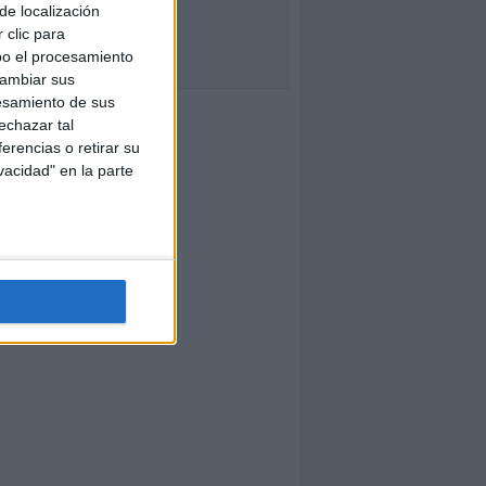
de localización
 clic para
bo el procesamiento
cambiar sus
esamiento de sus
echazar tal
erencias o retirar su
vacidad" en la parte