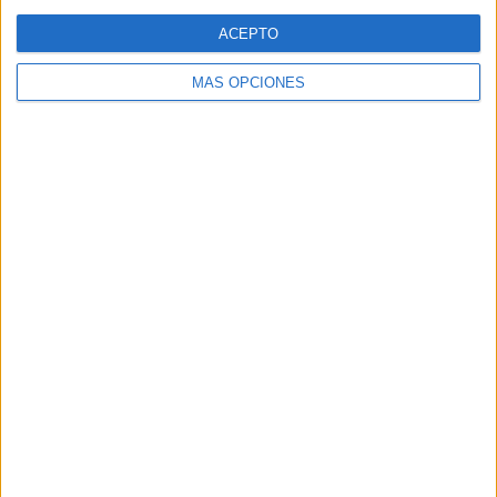
Web
ACEPTO
MÁS OPCIONES
Buscar
Buscar
¿TE GUSTA NUESTRO MATERIAL?