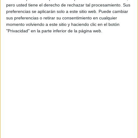
pero usted tiene el derecho de rechazar tal procesamiento. Sus
preferencias se aplicarán solo a este sitio web. Puede cambiar
sus preferencias o retirar su consentimiento en cualquier
momento volviendo a este sitio y haciendo clic en el botón
"Privacidad" en la parte inferior de la página web.
Acerca de orientacionandujar
Orientación Andújar no es solo un blog, es la apuesta
personal de dos profesores Ginés y Maribel, que
además de ser pareja, son los encargados de los
contenidos que encontramos dentro del blog y en el
cual, vuelcan la mayor parte del tiempo, que sus tareas
como docentes, y voluntarios en sus meses de verano
les permite.
DEJA UNA RESPUESTA
Tu dirección de correo electrónico no será