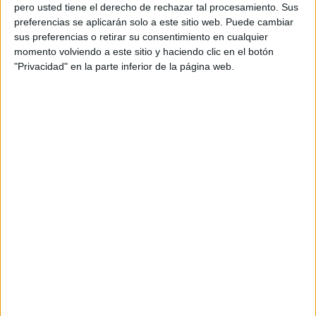
pero usted tiene el derecho de rechazar tal procesamiento. Sus
preferencias se aplicarán solo a este sitio web. Puede cambiar
sus preferencias o retirar su consentimiento en cualquier
momento volviendo a este sitio y haciendo clic en el botón
Acerca de orientacionandujar
"Privacidad" en la parte inferior de la página web.
Orientación Andújar no es solo un blog, es la apuesta
personal de dos profesores Ginés y Maribel, que
además de ser pareja, son los encargados de los
contenidos que encontramos dentro del blog y en el
cual, vuelcan la mayor parte del tiempo, que sus tareas
como docentes, y voluntarios en sus meses de verano
les permite.
DEJA UNA RESPUESTA
Tu dirección de correo electrónico no será
publicada.
Los campos obligatorios están marcados
con
*