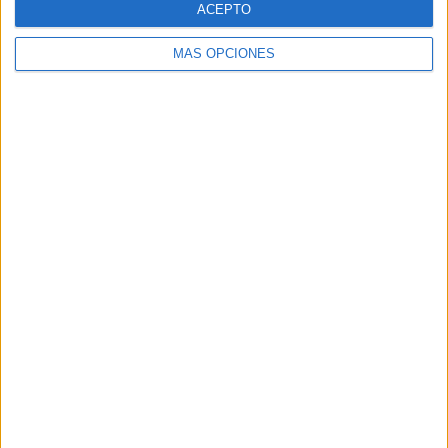
ACEPTO
MÁS OPCIONES
Buscar
Buscar
¿TE GUSTA NUESTRO MATERIAL?
Introduce tu email para unirte a otros
80.853 suscriptores.