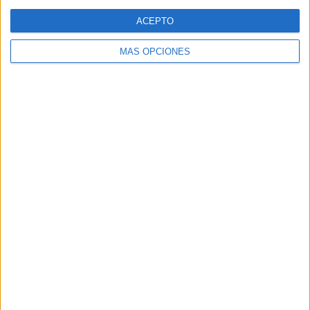
Web
ACEPTO
MÁS OPCIONES
Buscar
Buscar
¿TE GUSTA NUESTRO MATERIAL?