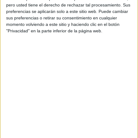
pero usted tiene el derecho de rechazar tal procesamiento. Sus
preferencias se aplicarán solo a este sitio web. Puede cambiar
sus preferencias o retirar su consentimiento en cualquier
momento volviendo a este sitio y haciendo clic en el botón
"Privacidad" en la parte inferior de la página web.
Acerca de orientacionandujar
Orientación Andújar no es solo un blog, es la apuesta
personal de dos profesores Ginés y Maribel, que
además de ser pareja, son los encargados de los
contenidos que encontramos dentro del blog y en el
cual, vuelcan la mayor parte del tiempo, que sus tareas
como docentes, y voluntarios en sus meses de verano
les permite.
DEJA UNA RESPUESTA
Tu dirección de correo electrónico no será