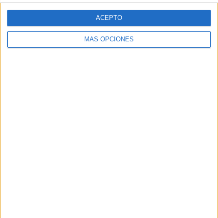
Web
ACEPTO
MÁS OPCIONES
Buscar
Buscar
¿TE GUSTA NUESTRO MATERIAL?