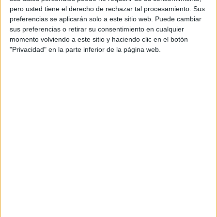
pero usted tiene el derecho de rechazar tal procesamiento. Sus
preferencias se aplicarán solo a este sitio web. Puede cambiar
sus preferencias o retirar su consentimiento en cualquier
momento volviendo a este sitio y haciendo clic en el botón
"Privacidad" en la parte inferior de la página web.
Acerca de orientacionandujar
Orientación Andújar no es solo un blog, es la apuesta
personal de dos profesores Ginés y Maribel, que
además de ser pareja, son los encargados de los
contenidos que encontramos dentro del blog y en el
cual, vuelcan la mayor parte del tiempo, que sus tareas
como docentes, y voluntarios en sus meses de verano
les permite.
DEJA UNA RESPUESTA
Tu dirección de correo electrónico no será