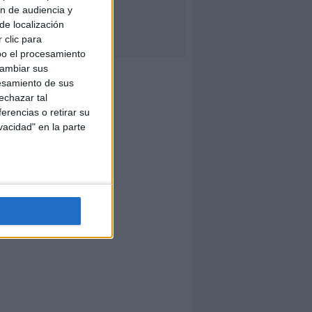
ón de audiencia y
de localización
 clic para
bo el procesamiento
cambiar sus
esamiento de sus
echazar tal
erencias o retirar su
vacidad" en la parte