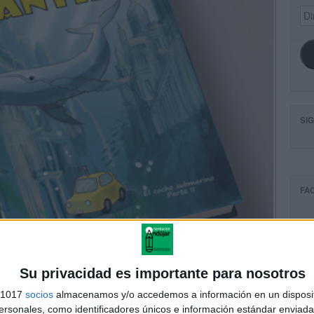
Dir
de
ema
SI
FA
Su privacidad es importante para nosotros
s 1017
socios
almacenamos y/o accedemos a información en un disposit
sonales, como identificadores únicos e información estándar enviada 