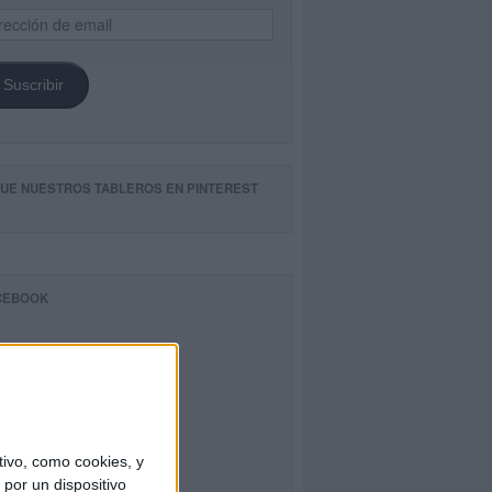
ección
il
Suscribir
GUE NUESTROS TABLEROS EN PINTEREST
CEBOOK
ivo, como cookies, y
por un dispositivo