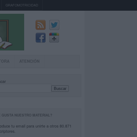
GRAFOMOTRICIDAD
TORA
ATENCIÓN
car
Buscar
E GUSTA NUESTRO MATERIAL?
roduce tu email para unirte a otros 80.871
criptores.