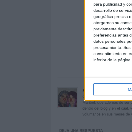
para publicidad y co
desarrollo de servici
geográfica precisa e 
otorgarnos su conse
previamente descrito
preferencias antes d
datos personales pue
procesamiento. Sus p
consentimiento en cu
inferior de la página
Acerca de orientacion
M
Orientación Andújar no es sol
Maribel, que además de ser p
dentro del blog y en el cual,
voluntarios en sus meses de 
DEJA UNA RESPUESTA