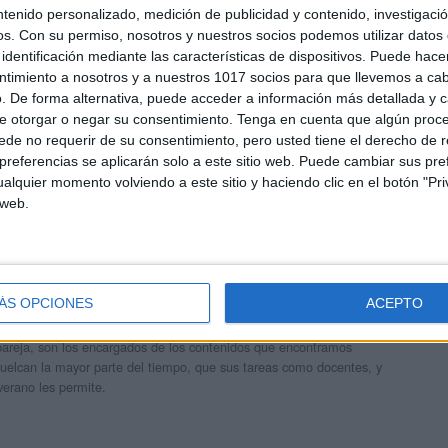
ntenido personalizado, medición de publicidad y contenido, investigaci
os.
Con su permiso, nosotros y nuestros socios podemos utilizar datos 
identificación mediante las características de dispositivos. Puede hacer
ntimiento a nosotros y a nuestros 1017 socios para que llevemos a ca
. De forma alternativa, puede acceder a información más detallada y 
e otorgar o negar su consentimiento.
Tenga en cuenta que algún proc
de no requerir de su consentimiento, pero usted tiene el derecho de r
referencias se aplicarán solo a este sitio web. Puede cambiar sus pref
alquier momento volviendo a este sitio y haciendo clic en el botón "Pri
 web.
andujar
ÁS OPCIONES
ACEPTO
o un blog, es la apuesta personal de dos profesores Ginés y
areja, son los encargados de los contenidos que encontramos
 vuelcan la mayor parte del tiempo, que sus tareas como docentes, y
verano les permite.