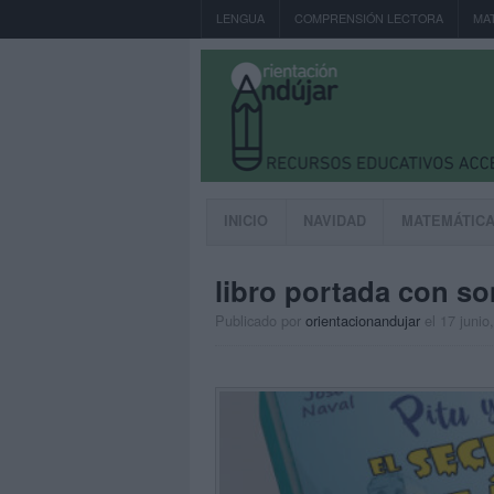
LENGUA
COMPRENSIÓN LECTORA
MA
INICIO
NAVIDAD
MATEMÁTIC
libro portada con s
Publicado por
orientacionandujar
el 17 junio