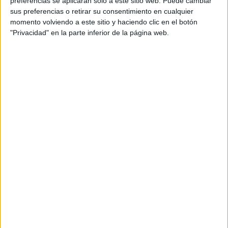
preferencias se aplicarán solo a este sitio web. Puede cambiar
sus preferencias o retirar su consentimiento en cualquier
Acerca de María Olivares
momento volviendo a este sitio y haciendo clic en el botón
"Privacidad" en la parte inferior de la página web.
El autor no ha proporcionado ninguna información.
DEJA UNA RESPUESTA
Tu dirección de correo electrónico no será
publicada.
Los campos obligatorios están marcados
con
*
Comentario
*