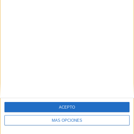
Nombre
*
Correo electrónico
*
Web
ACEPTO
MÁS OPCIONES