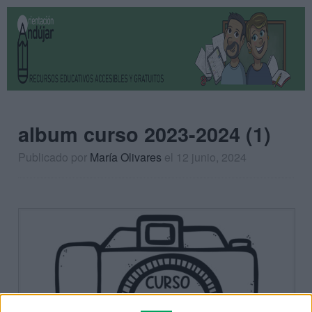
album curso 2023-2024 (1)
Publicado por
María Olivares
el 12 junio, 2024