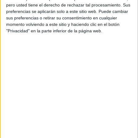
pero usted tiene el derecho de rechazar tal procesamiento. Sus
preferencias se aplicarán solo a este sitio web. Puede cambiar
sus preferencias o retirar su consentimiento en cualquier
momento volviendo a este sitio y haciendo clic en el botón
"Privacidad" en la parte inferior de la página web.
Acerca de orientacionandujar
Orientación Andújar no es solo un blog, es la apuesta
personal de dos profesores Ginés y Maribel, que
además de ser pareja, son los encargados de los
contenidos que encontramos dentro del blog y en el
cual, vuelcan la mayor parte del tiempo, que sus tareas
como docentes, y voluntarios en sus meses de verano
les permite.
DEJA UNA RESPUESTA
Tu dirección de correo electrónico no será