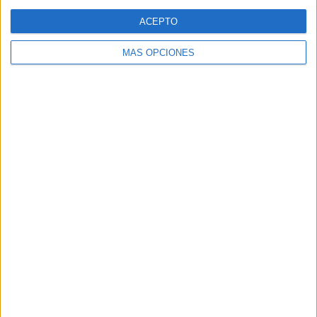
Web
ACEPTO
MÁS OPCIONES
Buscar
Buscar
¿TE GUSTA NUESTRO MATERIAL?